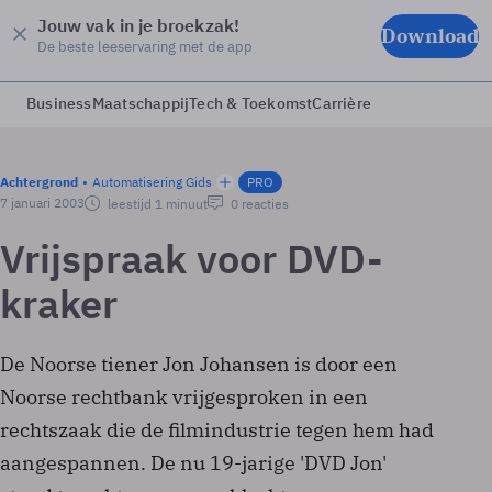
Jouw vak in je broekzak!
Download
De beste leeservaring met de app
Business
Maatschappij
Tech & Toekomst
Carrière
Achtergrond
Automatisering Gids
PRO
7 januari 2003
leestijd 1 minuut
0 reacties
Vrijspraak voor DVD-
kraker
De Noorse tiener Jon Johansen is door een
Noorse rechtbank vrijgesproken in een
rechtszaak die de filmindustrie tegen hem had
aangespannen. De nu 19-jarige 'DVD Jon'