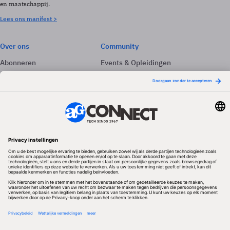
en maatschappij.
Lees ons manifest >
Over ons
Community
Abonneren
Events & Opleidingen
Adverteren
Nieuwsbrieven
Contact
Vacatures
Colofon
Whitepapers
Onze app
Privacyinstellingen
Volg ons
Redactionele partner