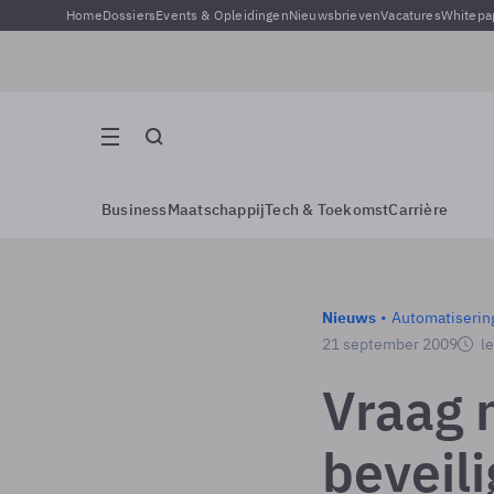
Home
Dossiers
Events & Opleidingen
Nieuwsbrieven
Vacatures
Whitepa
Business
Maatschappij
Tech & Toekomst
Carrière
Nieuws
Automatiserin
21 september 2009
le
Vraag 
beveili