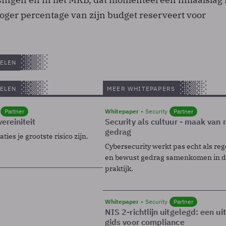
oger percentage van zijn budget reserveert voor
ELEN
ELEN
MEER WHITEPAPERS
Partner
Whitepaper
Security
Partner
ereiniteit
Security als cultuur - maak van
gedrag
ies je grootste risico zijn.
Cybersecurity werkt pas echt als reg
en bewust gedrag samenkomen in de
praktijk.
Whitepaper
Security
Partner
NIS 2-richtlijn uitgelegd: een u
gids voor compliance