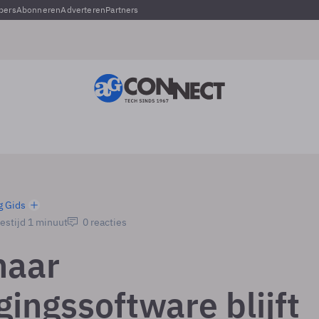
pers
Abonneren
Adverteren
Partners
g Gids
estijd 1 minuut
0 reacties
naar
gingssoftware blijft