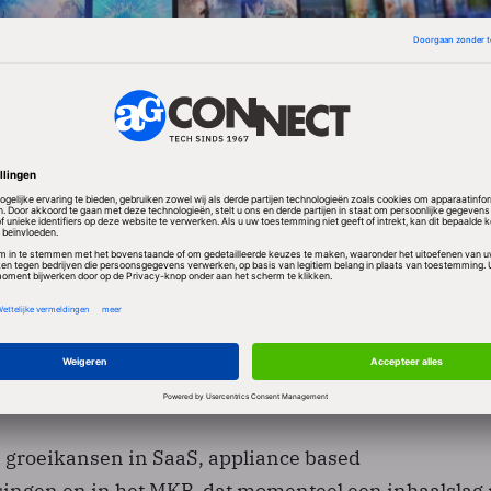
markt wordt een kwart van de omzet gerealiseerd. 
 4 procent in dit deel van de markt.
ikers zullen dit jaar 10,9 miljard dollar steken in
re als endpoint protection platforms, e-mail beveili
 Dat is 9 procent meer dan in 2008.
e groeikansen in SaaS, appliance based
singen en in het MKB, dat momenteel een inhaalslag