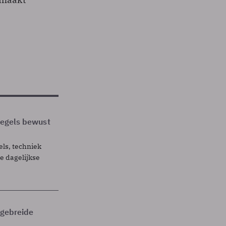
 regels bewust
els, techniek
 dagelijkse
itgebreide