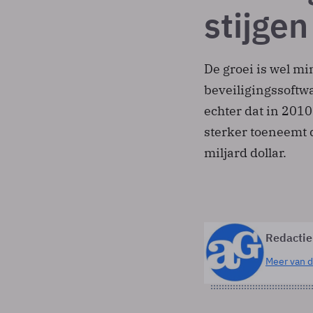
stijgen
De groei is wel mi
beveiligingssoftw
echter dat in 201
sterker toeneemt d
miljard dollar.
Redactie
Meer van d