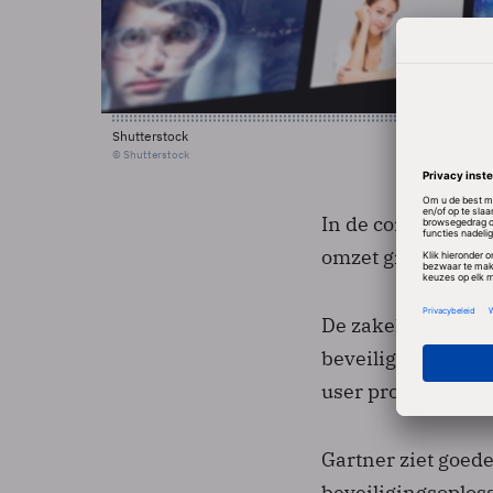
Shutterstock
© Shutterstock
In de consumenten
omzet groeide maar
De zakelijke gebru
beveiligingssoftwa
user provisioning.
Gartner ziet goed
beveiligingsoplos