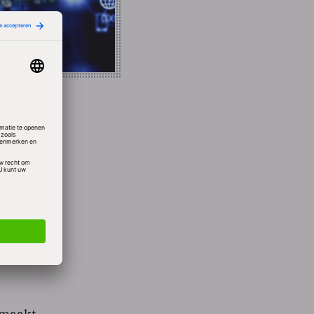
De
ging en
 maakt