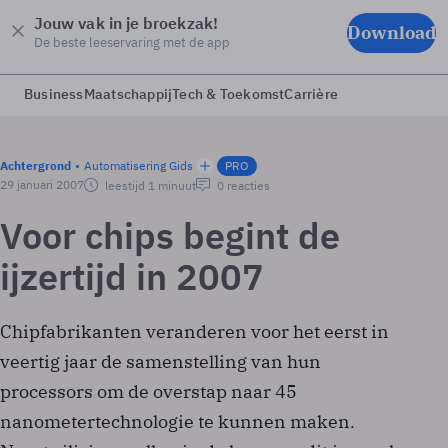
Jouw vak in je broekzak!
Download
De beste leeservaring met de app
Business
Maatschappij
Tech & Toekomst
Carrière
Achtergrond
Automatisering Gids
PRO
29 januari 2007
leestijd 1 minuut
0 reacties
Voor chips begint de
ijzertijd in 2007
Chipfabrikanten veranderen voor het eerst in
veertig jaar de samenstelling van hun
processors om de overstap naar 45
nanometertechnologie te kunnen maken.