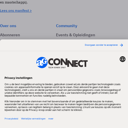
en maatschappij.
Lees ons manifest >
Over ons
Community
Abonneren
Events & Opleidingen
Adverteren
Nieuwsbrieven
Contact
Vacatures
Colofon
Whitepapers
Onze app
Privacyinstellingen
Volg ons
Redactionele partner