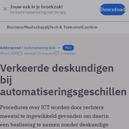
Jouw vak in je broekzak!
Download
De beste leeservaring met de app
Business
Maatschappij
Tech & Toekomst
Carrière
Achtergrond
Automatisering Gids
PRO
28 juli 2005
leestijd 10 minuten
0 reacties
Verkeerde deskundigen
bij
automatiseringsgeschillen
Procedures over ICT worden door rechters
meestal te ingewikkeld gevonden om daarin
een beslissing te nemen zonder deskundige