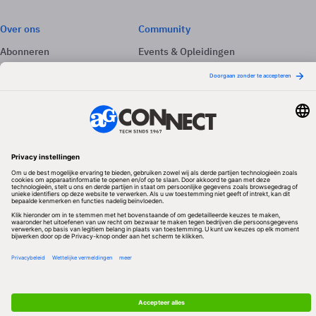
Over ons
Community
Abonneren
Events & Opleidingen
Adverteren
Nieuwsbrieven
Contact
Vacatures
Colofon
Whitepapers
Onze app
Privacyinstellingen
Volg ons
Redactionele partner
Algemene Voorwaarden & Copyrights
Privacy & Cookies