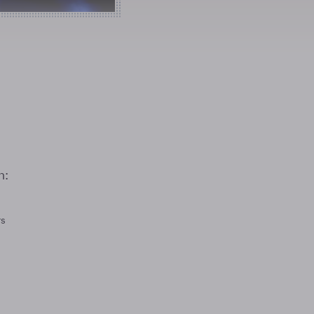
n:
rs