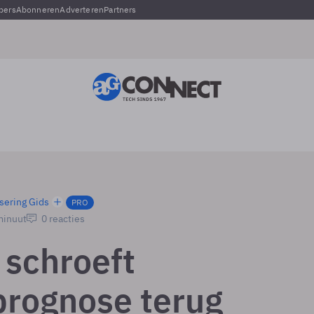
pers
Abonneren
Adverteren
Partners
sering Gids
PRO
minuut
0 reacties
 schroeft
rognose terug