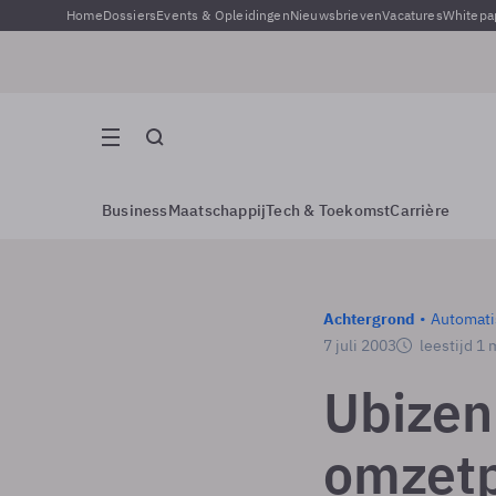
Home
Dossiers
Events & Opleidingen
Nieuwsbrieven
Vacatures
Whitepa
Business
Maatschappij
Tech & Toekomst
Carrière
Achtergrond
Automati
7 juli 2003
leestijd 1 
Ubizen
omzetp