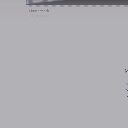
Shutterstock
© Shutterstock
M