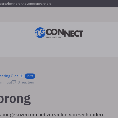
pers
Abonneren
Adverteren
Partners
sering Gids
PRO
1 minuut
0 reacties
prong
ervoor gekozen om het vervallen van zeshonderd