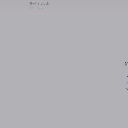
Shutterstock
© Shutterstock
M