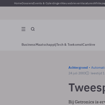
Home
Dossiers
Events & Opleidingen
Nieuwsbrieven
Vacatures
Whitepa
Business
Maatschappij
Tech & Toekomst
Carrière
Achtergrond
Automati
24 juli 2003
leestijd 
Twees
Bij Getronics is 