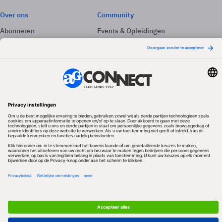
Over ons
Community
Abonneren
Events & Opleidingen
Adverteren
Nieuwsbrieven
Contact
Vacatures
Colofon
Whitepapers
Onze app
Privacyinstellingen
Volg ons
Redactionele partner
Algemene Voorwaarden & Copyrights
Privacy & Cookies