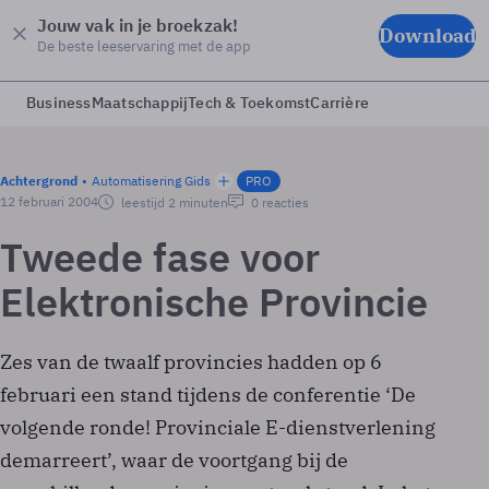
Jouw vak in je broekzak!
Download
De beste leeservaring met de app
Business
Maatschappij
Tech & Toekomst
Carrière
Achtergrond
Automatisering Gids
PRO
12 februari 2004
leestijd 2 minuten
0 reacties
Tweede fase voor
Elektronische Provincie
Zes van de twaalf provincies hadden op 6
februari een stand tijdens de conferentie ‘De
volgende ronde! Provinciale E-dienstverlening
demarreert’, waar de voortgang bij de