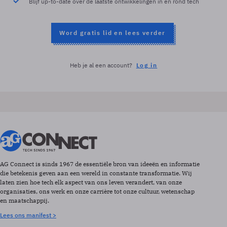
Blijf up-to-date over de laatste ontwikkelingen in en rond tech
Word gratis lid en lees verder
Heb je al een account?
Log in
AG Connect is sinds 1967 de essentiële bron van ideeën en informatie
die betekenis geven aan een wereld in constante transformatie. Wij
laten zien hoe tech elk aspect van ons leven verandert, van onze
organisaties, ons werk en onze carrière tot onze cultuur, wetenschap
en maatschappij.
Lees ons manifest >