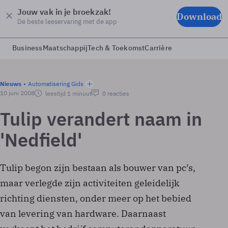
Jouw vak in je broekzak!
Download
De beste leeservaring met de app
Business
Maatschappij
Tech & Toekomst
Carrière
Nieuws
Automatisering Gids
10 juni 2008
leestijd 1 minuut
0 reacties
Tulip verandert naam in
'Nedfield'
Tulip begon zijn bestaan als bouwer van pc’s,
maar verlegde zijn activiteiten geleidelijk
richting diensten, onder meer op het bebied
van levering van hardware. Daarnaast