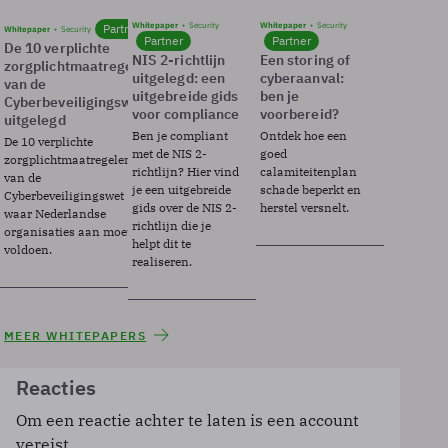
Whitepaper
Security
Whitepaper
Security
Partner
Whitepaper
Security
Partner
Partner
De 10 verplichte
NIS 2-richtlijn
Een storing of
zorgplichtmaatregelen
uitgelegd: een
cyberaanval:
van de
uitgebreide gids
ben je
Cyberbeveiligingswet
voor compliance
voorbereid?
uitgelegd
Ben je compliant
Ontdek hoe een
De 10 verplichte
met de NIS 2-
goed
zorgplichtmaatregelen
richtlijn? Hier vind
calamiteitenplan
van de
je een uitgebreide
schade beperkt en
Cyberbeveiligingswet
gids over de NIS 2-
herstel versnelt.
waar Nederlandse
richtlijn die je
organisaties aan moeten
helpt dit te
voldoen.
realiseren.
MEER WHITEPAPERS
Reacties
Om een reactie achter te laten is een account
vereist.