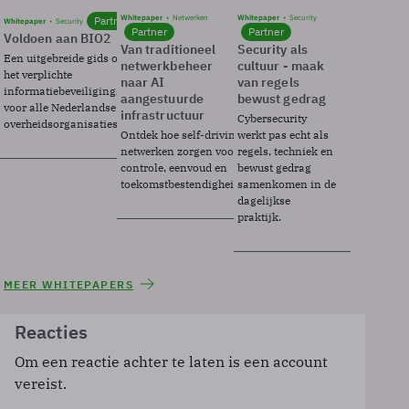
Whitepaper
Netwerken
Whitepaper
Security
Partner
Whitepaper
Security
Partner
Partner
Voldoen aan BIO2
Van traditioneel
Security als
Een uitgebreide gids over BIO2,
netwerkbeheer
cultuur - maak
het verplichte
naar AI
van regels
informatiebeveiligingsframework
aangestuurde
bewust gedrag
voor alle Nederlandse
infrastructuur
Cybersecurity
overheidsorganisaties.
Ontdek hoe self-driving
werkt pas echt als
netwerken zorgen voor
regels, techniek en
controle, eenvoud en
bewust gedrag
toekomstbestendigheid.
samenkomen in de
dagelijkse
praktijk.
MEER WHITEPAPERS
Reacties
Om een reactie achter te laten is een account
vereist.