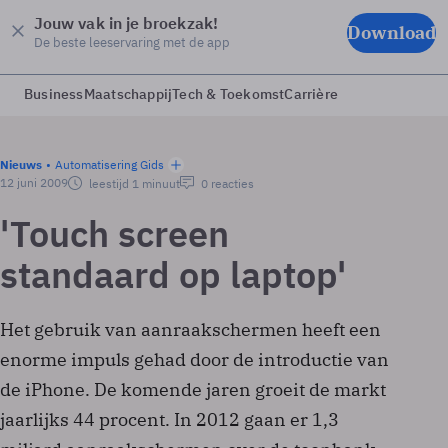
Jouw vak in je broekzak!
Download
De beste leeservaring met de app
Business
Maatschappij
Tech & Toekomst
Carrière
Nieuws
Automatisering Gids
12 juni 2009
leestijd 1 minuut
0 reacties
'Touch screen
standaard op laptop'
Het gebruik van aanraakschermen heeft een
enorme impuls gehad door de introductie van
de iPhone. De komende jaren groeit de markt
jaarlijks 44 procent. In 2012 gaan er 1,3