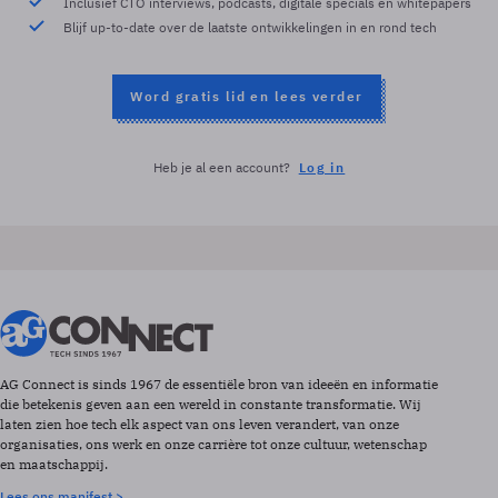
Inclusief CTO interviews, podcasts, digitale specials en whitepapers
Blijf up-to-date over de laatste ontwikkelingen in en rond tech
Word gratis lid en lees verder
Heb je al een account?
Log in
AG Connect is sinds 1967 de essentiële bron van ideeën en informatie
die betekenis geven aan een wereld in constante transformatie. Wij
laten zien hoe tech elk aspect van ons leven verandert, van onze
organisaties, ons werk en onze carrière tot onze cultuur, wetenschap
en maatschappij.
Lees ons manifest >