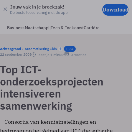
Jouw vak in je broekzak!
Download
De beste leeservaring met de app
Business
Maatschappij
Tech & Toekomst
Carrière
Achtergrond
Automatisering Gids
PRO
22 september 2005
leestijd 1 minuut
0 reacties
Top ICT-
onderzoeksprojecten
intensiveren
samenwerking
– Consortia van kennisinstellingen en
bedrijven op het gebied van ICT, die subsidie