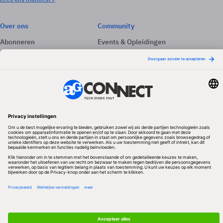
Over ons
Community
Abonneren
Events & Opleidingen
Adverteren
Nieuwsbrieven
Contact
Vacatures
Colofon
Whitepapers
Onze app
Privacyinstellingen
Volg ons
Redactionele partner
Algemene Voorwaarden & Copyrights
Privacy & Cookies