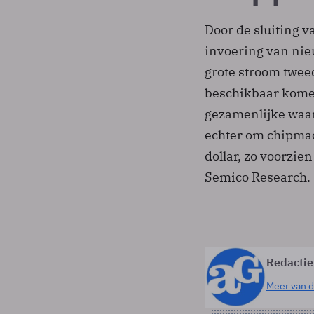
Door de sluiting v
invoering van nie
grote stroom twee
beschikbaar kome
gezamenlijke waard
echter om chipmac
dollar, zo voorzi
Semico Research.
Redactie
Meer van d