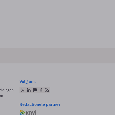
Volg ons
eidingen
en
Redactionele partner