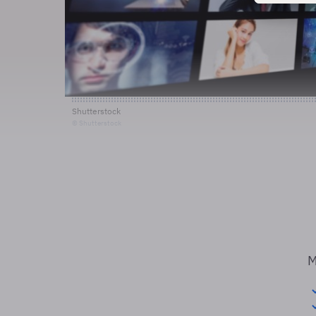
Shutterstock
© Shutterstock
M