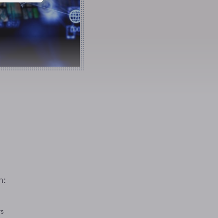
n:
rs