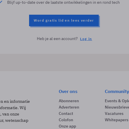
Blijf up-to-date over de laatste ontwikkelingen in en rond tech
Word gratis lid en lees verder
Heb je al een account?
Log in
Over ons
Community
Abonneren
Events & Opl
ën en informatie
Adverteren
Nieuwsbriev
sformatie. Wij
Contact
Vacatures
t, van onze
Colofon
Whitepapers
uur, wetenschap
Onze app