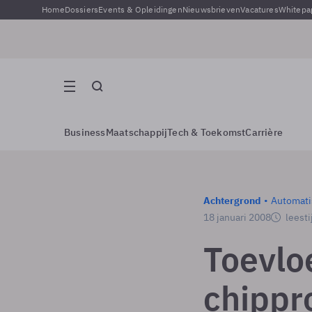
Home
Dossiers
Events & Opleidingen
Nieuwsbrieven
Vacatures
Whitepa
Business
Maatschappij
Tech & Toekomst
Carrière
Achtergrond
Automati
18 januari 2008
leesti
Toevlo
chippr