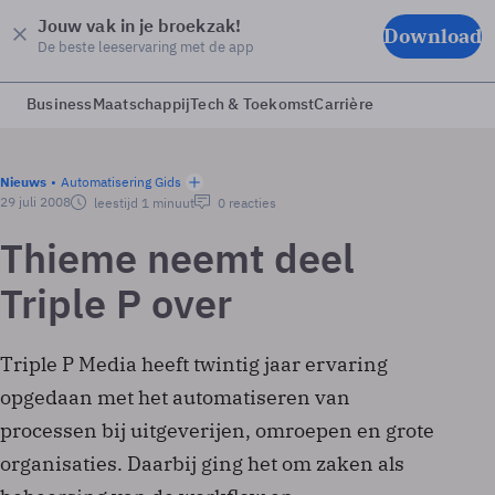
Jouw vak in je broekzak!
Download
De beste leeservaring met de app
Business
Maatschappij
Tech & Toekomst
Carrière
Nieuws
Automatisering Gids
29 juli 2008
leestijd 1 minuut
0 reacties
Thieme neemt deel
Triple P over
Triple P Media heeft twintig jaar ervaring
opgedaan met het automatiseren van
processen bij uitgeverijen, omroepen en grote
organisaties. Daarbij ging het om zaken als