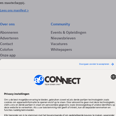
en maatschappij.
Lees ons manifest >
Over ons
Community
Abonneren
Events & Opleidingen
Adverteren
Nieuwsbrieven
Contact
Vacatures
Colofon
Whitepapers
Onze app
Privacyinstellingen
Volg ons
Redactionele partner