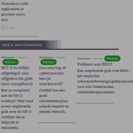
Waarom je oude
applicaties je
grootste risico
zijn.
1 min
MEER WHITEPAPERS
Whitepaper
Security
Whitepaper
Security
Partner
Whitepaper
Security
Partner
Partner
Voldoen aan BIO2
NIS 2-richtlijn
Een storing of
Een uitgebreide gids over BIO2,
uitgelegd: een
cyberaanval:
het verplichte
uitgebreide gids
ben je
informatiebeveiligingsframewor
voor compliance
voorbereid?
voor alle Nederlandse
Ben je compliant
Ontdek hoe een
overheidsorganisaties.
met de NIS 2-
goed
richtlijn? Hier vind
calamiteitenplan
je een uitgebreide
schade beperkt en
gids over de NIS 2-
herstel versnelt.
richtlijn die je
helpt dit te
realiseren.