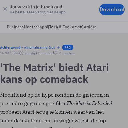
Jouw vak in je broekzak!
Download
De beste leeservaring met de app
Business
Maatschappij
Tech & Toekomst
Carrière
Achtergrond
Automatisering Gids
PRO
16 mei 2003
leestijd 2 minuten
0 reacties
'The Matrix' biedt Atari
kans op comeback
Meeliftend op de hype rondom de gisteren in
première gegane speelfilm
The Matrix Reloaded
probeert Atari terug te komen waarvan het
meer dan vijftien jaar is weggeweest: de top