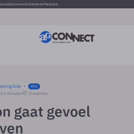
pers
Abonneren
Adverteren
Partners
sering Gids
PRO
jd 2 minuten
0 reacties
on gaat gevoel
ven