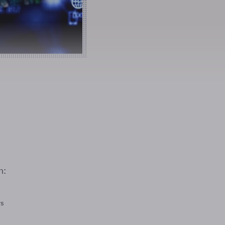
n:
rs