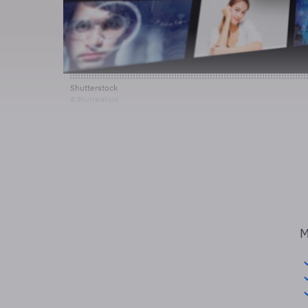
Shutterstock
© Shutterstock
M