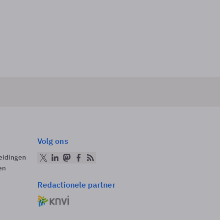
Volg ons
eidingen
en
Redactionele partner