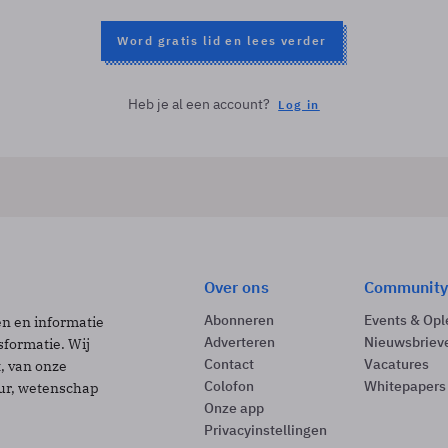
Word gratis lid en lees verder
Heb je al een account?
Log in
Over ons
Community
Abonneren
Events & Opl
ën en informatie
Adverteren
Nieuwsbriev
sformatie. Wij
Contact
Vacatures
t, van onze
Colofon
Whitepapers
uur, wetenschap
Onze app
Privacyinstellingen