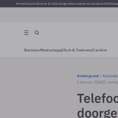
Home
Dossiers
Events & Opleidingen
Nieuwsbrieven
Vacatures
Whitepa
Business
Maatschappij
Tech & Toekomst
Carrière
Achtergrond
Automati
1 februari 2008
leesti
Telefo
doorge