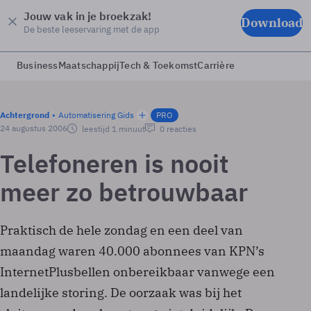
Jouw vak in je broekzak!
Download
De beste leeservaring met de app
Business
Maatschappij
Tech & Toekomst
Carrière
Achtergrond
Automatisering Gids
PRO
24 augustus 2006
leestijd 1 minuut
0 reacties
Telefoneren is nooit
meer zo betrouwbaar
Praktisch de hele zondag en een deel van
maandag waren 40.000 abonnees van KPN’s
InternetPlusbellen onbereikbaar vanwege een
landelijke storing. De oorzaak was bij het