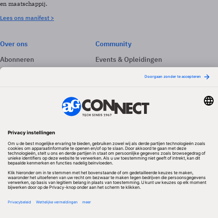
en maatschappij.
Lees ons manifest >
Over ons
Community
Abonneren
Events & Opleidingen
Adverteren
Nieuwsbrieven
Contact
Vacatures
Colofon
Whitepapers
Onze app
Privacyinstellingen
Volg ons
Redactionele partner