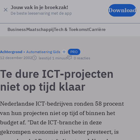
Jouw vak in je broekzak!
Download
De beste leeservaring met de app
Business
Maatschappij
Tech & Toekomst
Carrière
Achtergrond
Automatisering Gids
PRO
12 december 2002
leestijd 1 minuut
0 reacties
Te dure ICT-projecten
niet op tijd klaar
Nederlandse ICT-bedrijven ronden 58 procent
van hun projecten niet op tijd of binnen het
budget af. "Dat de ICT-branche in deze
gekrompen economie niet beter presteert, is