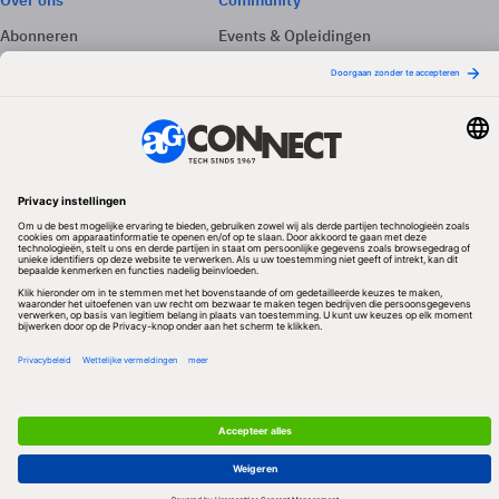
Over ons
Community
Abonneren
Events & Opleidingen
Adverteren
Nieuwsbrieven
Contact
Vacatures
Colofon
Whitepapers
Onze app
Privacyinstellingen
Volg ons
Redactionele partner
Algemene Voorwaarden & Copyrights
Privacy & Cookies