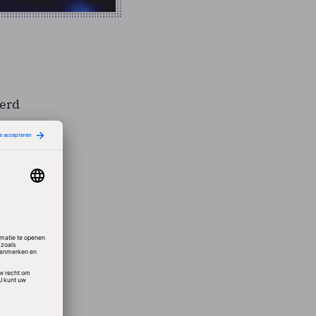
eerd
eel
n
om