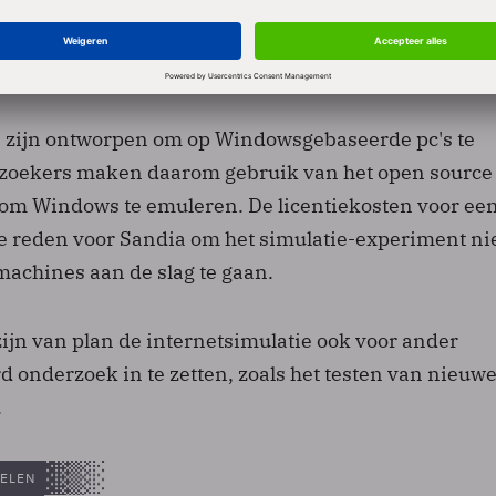
rcomputer van Dell, de Thunderbird, heeft 4480
Met behulp van een virtual machine laten de onderz
ssorkern vele Linux-kernels simuleren.
 zijn ontworpen om op Windowsgebaseerde pc's te
rzoekers maken daarom gebruik van het open source
m Windows te emuleren. De licentiekosten voor ee
 de reden voor Sandia om het simulatie-experiment ni
achines aan de slag te gaan.
ijn van plan de internetsimulatie ook voor ander
d onderzoek in te zetten, zoals het testen van nieuw
.
ELEN