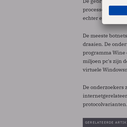
De gebruikte supe
processorkernen. 
echter elke proce
De meeste botnets
draaien. De onde
programma Wine o
miljoen pc's zijn
virtuele Windowsm
De onderzoekers z
internetgerelateer
protocolvarianten
GERELATEERDE ARTIK