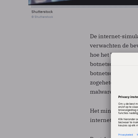
Shutterstock
© Shutterstock
De internet-simula
verwachten de be
hoe het botnet zic
botnetsoftware te l
botnetsoftware be
zogeheten honey-p
malware te onder
Het mini-internet
internetsimulatie