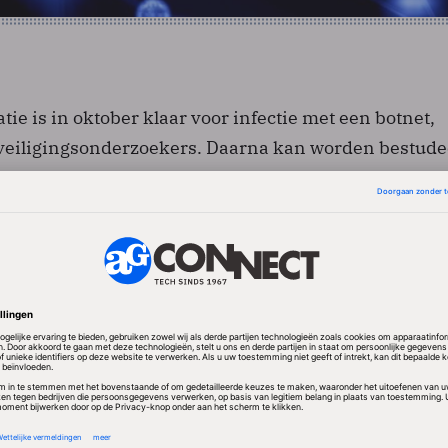
tie is in oktober klaar voor infectie met een botnet,
veiligingsonderzoekers. Daarna kan worden bestud
h gedraagt. Een van de uitdagingen is om het
aten 'geloven' dat hij op het echte internet actief is. V
vat namelijk een mechanisme voor het ontwijken va
ots, speciaal ingerichte computers op het internet 
scheppen.
 op een supercomputer is uniek. De grootste
 tot nog toe bevatte enkele tienduizenden computers.