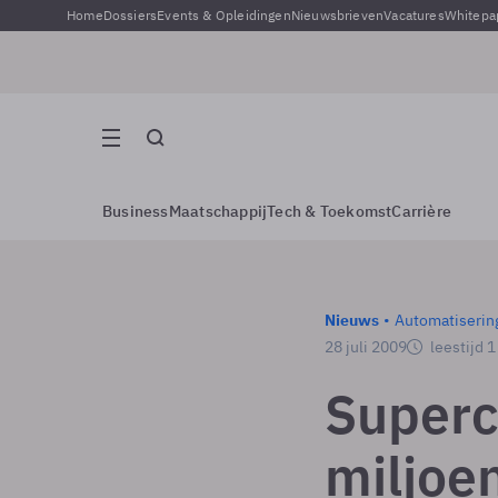
Home
Dossiers
Events & Opleidingen
Nieuwsbrieven
Vacatures
Whitepa
Business
Maatschappij
Tech & Toekomst
Carrière
Nieuws
Automatiserin
28 juli 2009
leestijd 
Superc
miljoe