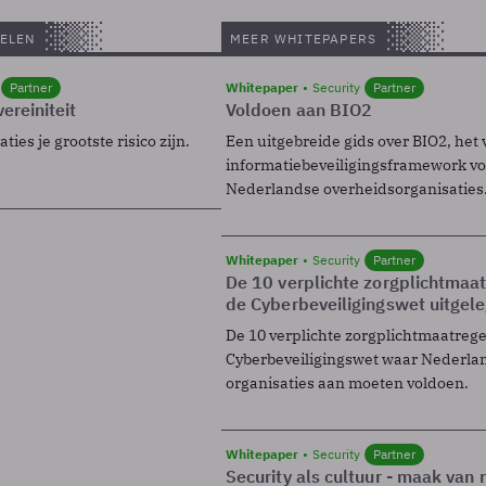
ELEN
MEER WHITEPAPERS
Partner
Whitepaper
Security
Partner
ereiniteit
Voldoen aan BIO2
ies je grootste risico zijn.
Een uitgebreide gids over BIO2, het 
informatiebeveiligingsframework voo
Nederlandse overheidsorganisaties
Whitepaper
Security
Partner
De 10 verplichte zorgplichtmaa
de Cyberbeveiligingswet uitgel
De 10 verplichte zorgplichtmaatreg
Cyberbeveiligingswet waar Nederla
organisaties aan moeten voldoen.
Whitepaper
Security
Partner
Security als cultuur - maak van