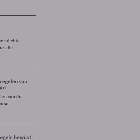
verplichte
r alle
.
tregelen van
egd
elen van de
ndse
 regels bewust