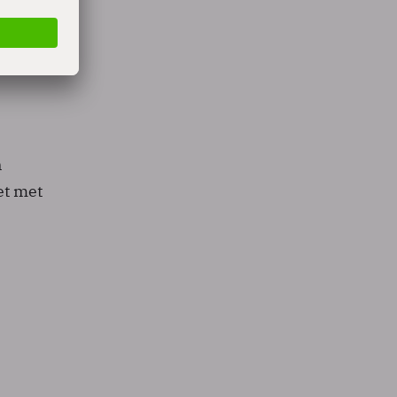
oekers
n
et met
e