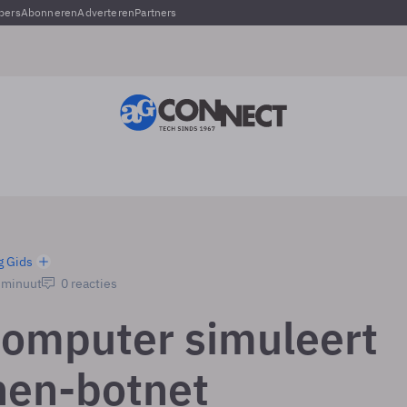
pers
Abonneren
Adverteren
Partners
g Gids
1 minuut
0 reacties
omputer simuleert
nen-botnet