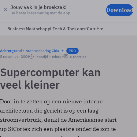
Jouw vak in je broekzak!
Download
De beste leeservaring met de app
Business
Maatschappij
Tech & Toekomst
Carrière
Achtergrond
Automatisering Gids
PRO
8 november 2006
leestijd 1 minuut
0 reacties
Supercomputer kan
veel kleiner
Door in te zetten op een nieuwe interne
architectuur, die gericht is op een laag
stroomverbruik, denkt de Amerikaanse start-
up SiCortex zich een plaatsje onder de zon te