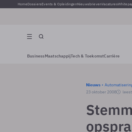
Home
Dossiers
Events & Opleidingen
Nieuwsbrieven
Vacatures
Whitepa
Business
Maatschappij
Tech & Toekomst
Carrière
Nieuws
Automatiserin
23 oktober 2008
leest
Stemma
opspra