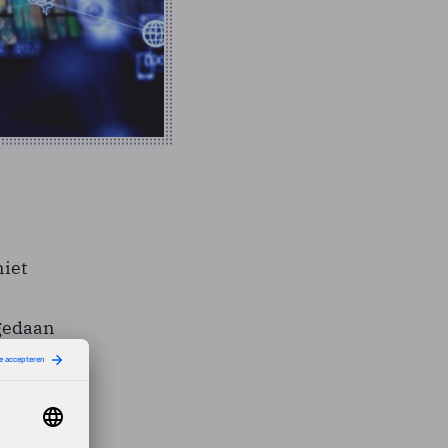
niet
fgedaan
rs per
t