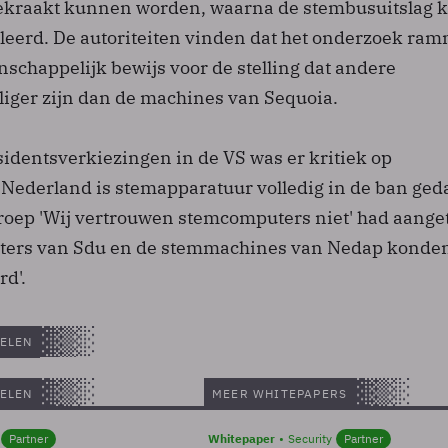
gekraakt kunnen worden, waarna de stembusuitslag 
erd. De autoriteiten vinden dat het onderzoek ram
schappelijk bewijs voor de stelling dat andere
iger zijn dan de machines van Sequoia.
sidentsverkiezingen in de VS was er kritiek op
Nederland is stemapparatuur volledig in de ban ged
roep 'Wij vertrouwen stemcomputers niet' had aang
ters van Sdu en de stemmachines van Nedap konde
rd'.
ELEN
ELEN
MEER WHITEPAPERS
Partner
Whitepaper
Security
Partner