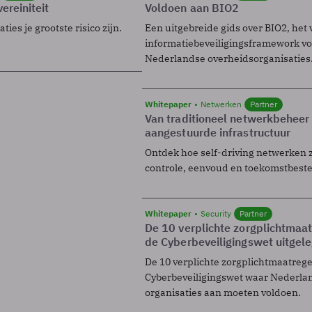
ereiniteit
Voldoen aan BIO2
ies je grootste risico zijn.
Een uitgebreide gids over BIO2, het 
informatiebeveiligingsframework voo
Nederlandse overheidsorganisaties
Whitepaper
Netwerken
Partner
Van traditioneel netwerkbeheer
aangestuurde infrastructuur
Ontdek hoe self-driving netwerken 
controle, eenvoud en toekomstbest
Whitepaper
Security
Partner
De 10 verplichte zorgplichtmaa
de Cyberbeveiligingswet uitgel
De 10 verplichte zorgplichtmaatreg
Cyberbeveiligingswet waar Nederla
organisaties aan moeten voldoen.