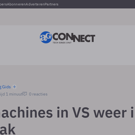
pers
Abonneren
Adverteren
Partners
g Gids
ijd 1 minuut
0 reacties
chines in VS weer 
ak