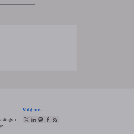
Volg ons
eidingen
en