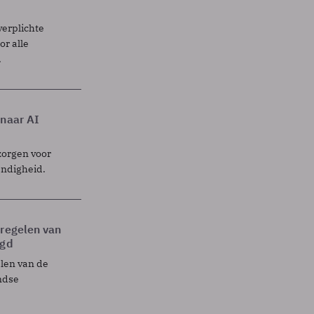
verplichte
r alle
.
 naar AI
zorgen voor
endigheid.
tregelen van
egd
elen van de
ndse