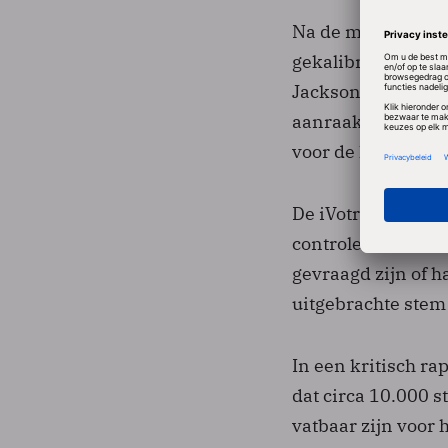
Na de meldingen 
gekalibreerd en 
Jackson County op
aanraakschermen i
voor de hoogst mog
De iVotronic-mac
controlemechanism
gevraagd zijn of 
uitgebrachte stem 
In een kritisch ra
dat circa 10.000 
vatbaar zijn voor