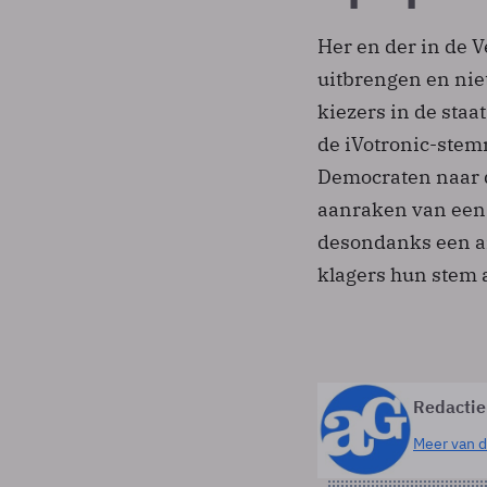
Her en der in de 
uitbrengen en nie
kiezers in de staa
de iVotronic-ste
Democraten naar d
aanraken van een 
desondanks een an
klagers hun stem 
Redactie
Meer van d