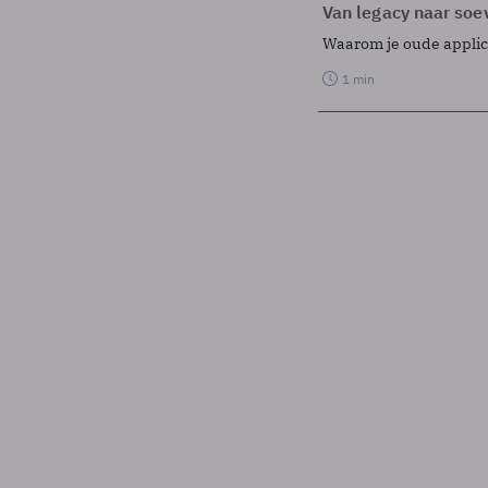
Van legacy naar soev
Waarom je oude applicat
1 min