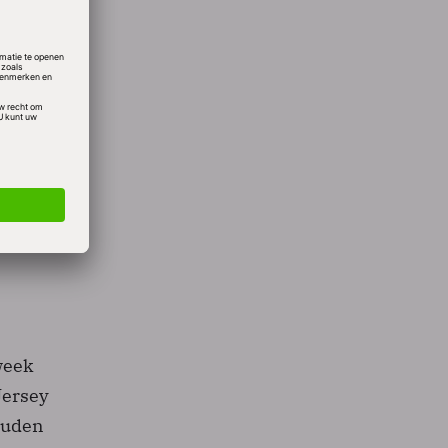
zende
erd
de
scherm
week
Jersey
ouden