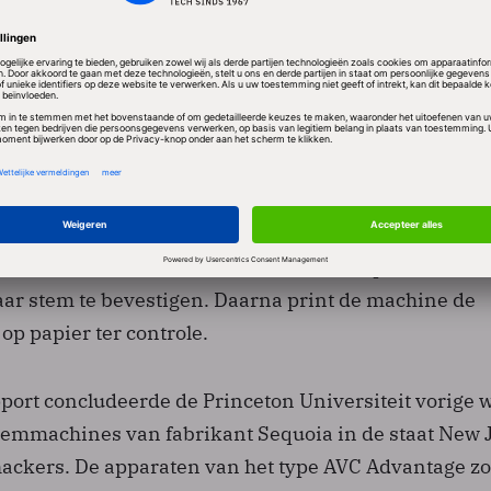
hebben de autoriteiten de stemmachines opnieuw
de 55 stembureaus in Putnam County en het aangren
gedragen dit elke ochtend opnieuw te doen. Van
s bekend dat ze af en toe moeten worden gekalibre
elijke precisie.
hines hebben volgens fabrikant ES&S drie ingebouw
en. Tot twee keer toe wordt de kiezer op het beeld
haar stem te bevestigen. Daarna print de machine de
op papier ter controle.
pport concludeerde de Princeton Universiteit vorige 
stemmachines van fabrikant Sequoia in de staat New 
 hackers. De apparaten van het type AVC Advantage z