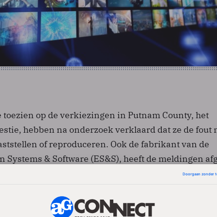
e toezien op de verkiezingen in Putnam County, het
estie, hebben na onderzoek verklaard dat ze de fout 
tstellen of reproduceren. Ook de fabrikant van de
on Systems & Software (ES&S), heeft de meldingen a
r en niet reproduceerbaar. Mogelijk hebben de kieze
ingers op het scherm de knop van de tegenkandidaa
t een woordvoerder.