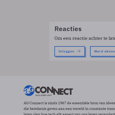
Reacties
Om een reactie achter te lat
Inloggen
Word abon
AG Connect is sinds 1967 de essentiële bron van idee
die betekenis geven aan een wereld in constante tran
laten zien hoe tech elk aspect van ons leven verander