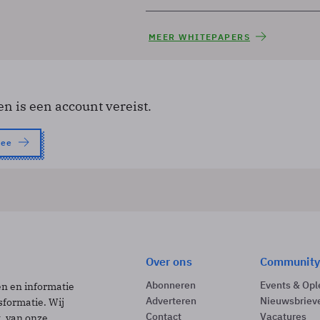
MEER WHITEPAPERS
en is een account vereist.
nee
Over ons
Community
Abonneren
Events & Opl
ën en informatie
Adverteren
Nieuwsbriev
sformatie. Wij
Contact
Vacatures
t, van onze