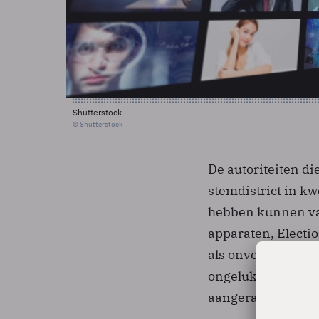
Shutterstock
© Shutterstock
De autoriteiten di
stemdistrict in kw
hebben kunnen vas
apparaten, Electi
als onverklaarbaa
ongeluk met hun v
aangeraakt, opper