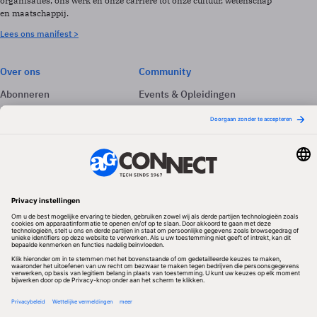
organisaties, ons werk en onze carrière tot onze cultuur, wetenschap
en maatschappij.
Lees ons manifest >
Over ons
Community
Abonneren
Events & Opleidingen
Adverteren
Nieuwsbrieven
Contact
Vacatures
Colofon
Whitepapers
Onze app
Privacyinstellingen
Volg ons
Redactionele partner