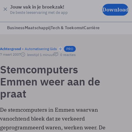
Jouw vak in je broekzak!
Download
De beste leeservaring met de app
Business
Maatschappij
Tech & Toekomst
Carrière
Achtergrond
Automatisering Gids
PRO
7 maart 2007
leestijd 1 minuut
0 reacties
Stemcomputers
Emmen weer aan de
praat
De stemcomputers in Emmen waarvan
vanochtend bleek dat ze verkeerd
geprogrammeerd waren, werken weer. De