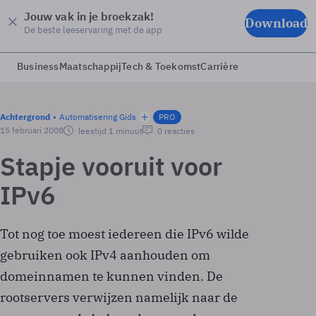
Jouw vak in je broekzak!
Download
De beste leeservaring met de app
Business
Maatschappij
Tech & Toekomst
Carrière
Achtergrond
Automatisering Gids
PRO
15 februari 2008
leestijd 1 minuut
0 reacties
Stapje vooruit voor
IPv6
Tot nog toe moest iedereen die IPv6 wilde
gebruiken ook IPv4 aanhouden om
domeinnamen te kunnen vinden. De
rootservers verwijzen namelijk naar de