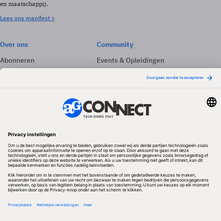
en maatschappij.
Lees ons manifest >
Over ons
Community
Abonneren
Events & Opleidingen
Adverteren
Nieuwsbrieven
Contact
Vacatures
Colofon
Whitepapers
Onze app
Privacyinstellingen
Volg ons
Redactionele partner