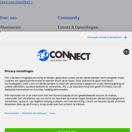
Lees ons manifest >
Over ons
Community
Abonneren
Events & Opleidingen
Adverteren
Nieuwsbrieven
Contact
Vacatures
Colofon
Whitepapers
Onze app
Privacyinstellingen
Volg ons
Redactionele partner
Algemene Voorwaarden & Copyrights