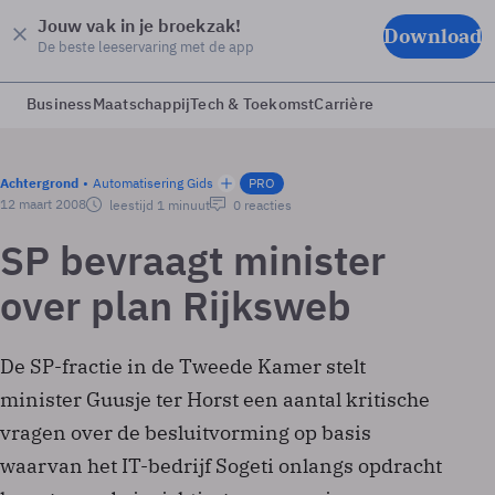
Jouw vak in je broekzak!
Download
De beste leeservaring met de app
Business
Maatschappij
Tech & Toekomst
Carrière
Achtergrond
Automatisering Gids
PRO
12 maart 2008
leestijd 1 minuut
0 reacties
SP bevraagt minister
over plan Rijksweb
De SP-fractie in de Tweede Kamer stelt
minister Guusje ter Horst een aantal kritische
vragen over de besluitvorming op basis
waarvan het IT-bedrijf Sogeti onlangs opdracht