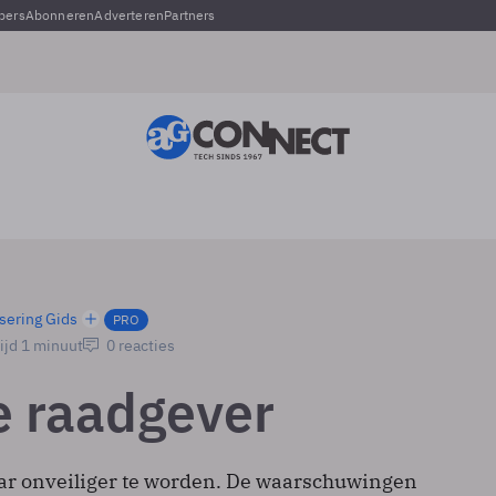
pers
Abonneren
Adverteren
Partners
sering Gids
PRO
ijd 1 minuut
0 reacties
e raadgever
maar onveiliger te worden. De waarschuwingen