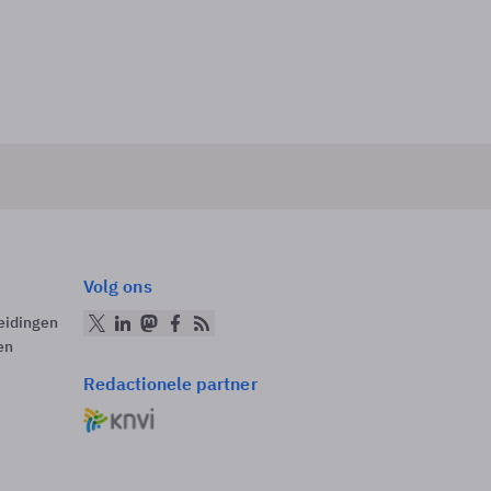
Volg ons
eidingen
en
Redactionele partner