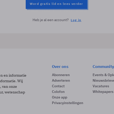
Word gratis lid en lees verder
Heb je al een account?
Log in
Over ons
Community
Abonneren
Events & Opl
ën en informatie
Adverteren
Nieuwsbriev
sformatie. Wij
Contact
Vacatures
t, van onze
Colofon
Whitepapers
uur, wetenschap
Onze app
Privacyinstellingen