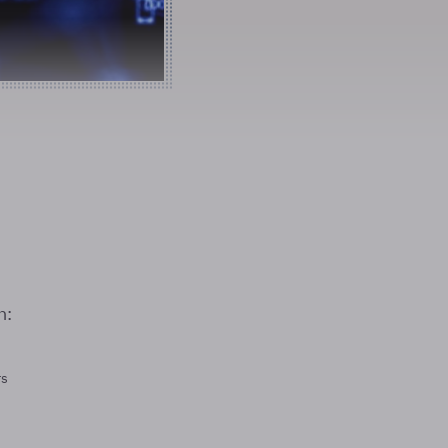
n:
rs