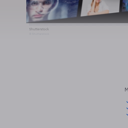
Shutterstock
© Shutterstock
M