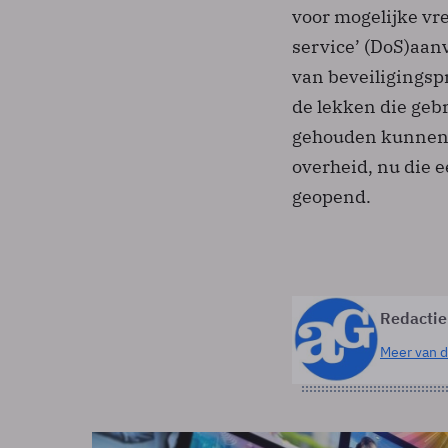
voor mogelijke vr
service’ (DoS)­aan
van beveiligingsp
de lekken die ge
gehouden kunnen 
overheid, nu die e
geopend.
Redactie
Meer van d