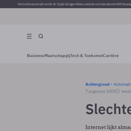
Home
Dossiers
Events & Opleidingen
Nieuwsbrieven
Vacatures
Whitepa
Business
Maatschappij
Tech & Toekomst
Carrière
Achtergrond
Automati
7 augustus 2003
leest
Slecht
Internet lijkt al