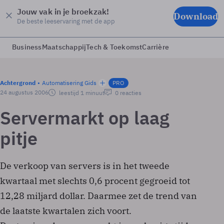
Jouw vak in je broekzak!
Download
De beste leeservaring met de app
Business
Maatschappij
Tech & Toekomst
Carrière
Achtergrond
Automatisering Gids
PRO
24 augustus 2006
leestijd 1 minuut
0 reacties
Servermarkt op laag
pitje
De verkoop van servers is in het tweede
kwartaal met slechts 0,6 procent gegroeid tot
12,28 miljard dollar. Daarmee zet de trend van
de laatste kwartalen zich voort.