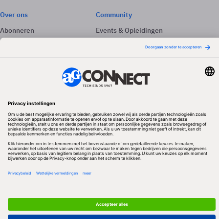
Over ons
Community
Abonneren
Events & Opleidingen
Adverteren
Nieuwsbrieven
Contact
Vacatures
Colofon
Whitepapers
Onze app
Privacyinstellingen
Volg ons
Redactionele partner
Algemene Voorwaarden & Copyrights
Privacy & Cookies