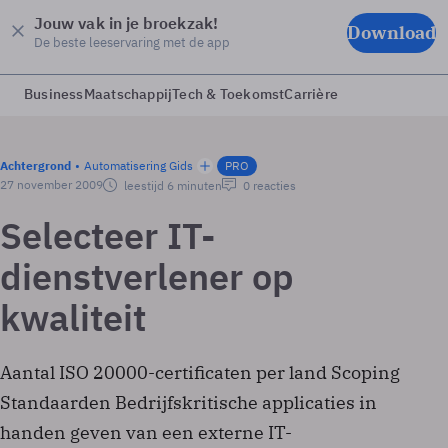
Jouw vak in je broekzak!
Download
De beste leeservaring met de app
Business
Maatschappij
Tech & Toekomst
Carrière
Achtergrond
Automatisering Gids
PRO
27 november 2009
leestijd 6 minuten
0 reacties
Selecteer IT-
dienstverlener op
kwaliteit
Aantal ISO 20000-certificaten per land Scoping
Standaarden Bedrijfskritische applicaties in
handen geven van een externe IT-