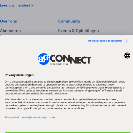
Lees ons manifest >
Over ons
Community
Abonneren
Events & Opleidingen
Adverteren
Nieuwsbrieven
Contact
Vacatures
Colofon
Whitepapers
Onze app
Privacyinstellingen
Volg ons
Redactionele partner
Algemene Voorwaarden & Copyrights