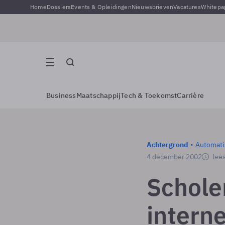
Home
Dossiers
Events & Opleidingen
Nieuwsbrieven
Vacatures
Whitepa
Business
Maatschappij
Tech & Toekomst
Carrière
Achtergrond
Automati
4 december 2002
lees
Schole
intern