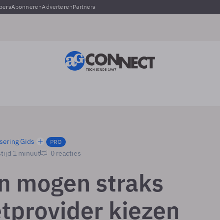
pers
Abonneren
Adverteren
Partners
sering Gids
PRO
tijd 1 minuut
0 reacties
n mogen straks
etprovider kiezen