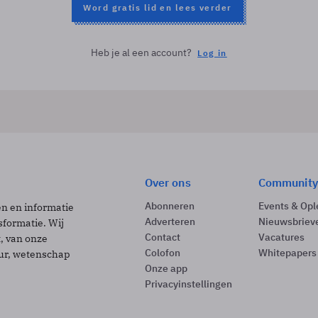
Word gratis lid en lees verder
Heb je al een account?
Log in
Over ons
Community
Abonneren
Events & Opl
ën en informatie
Adverteren
Nieuwsbriev
sformatie. Wij
Contact
Vacatures
t, van onze
Colofon
Whitepapers
uur, wetenschap
Onze app
Privacyinstellingen