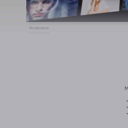
Shutterstock
© Shutterstock
M