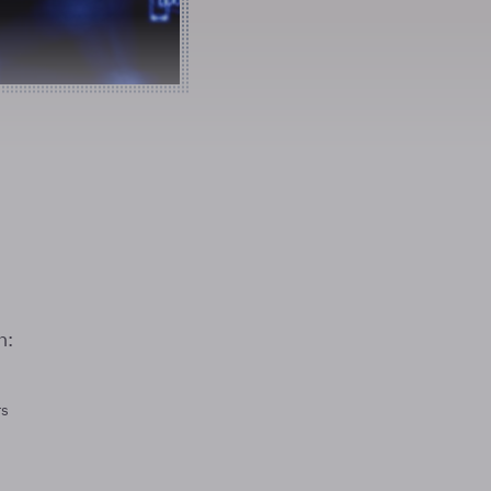
n:
rs