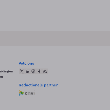
Volg ons
eidingen
en
Redactionele partner