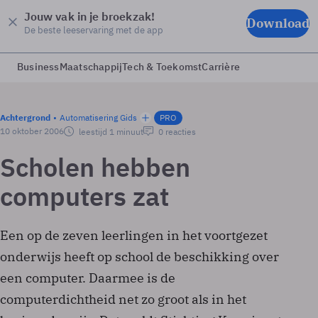
Jouw vak in je broekzak!
Download
De beste leeservaring met de app
Business
Maatschappij
Tech & Toekomst
Carrière
Achtergrond
Automatisering Gids
PRO
10 oktober 2006
leestijd 1 minuut
0 reacties
Scholen hebben
computers zat
Een op de zeven leerlingen in het voortgezet
onderwijs heeft op school de beschikking over
een computer. Daarmee is de
computerdichtheid net zo groot als in het