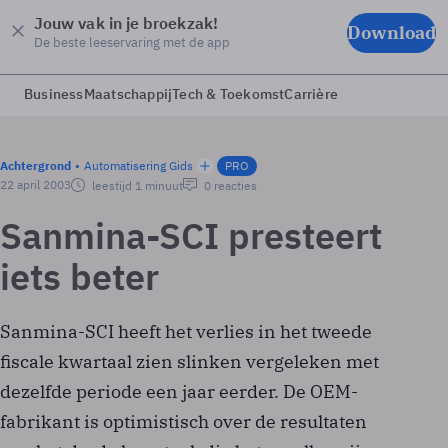
Jouw vak in je broekzak!
Download
De beste leeservaring met de app
Business
Maatschappij
Tech & Toekomst
Carrière
Achtergrond
Automatisering Gids
PRO
22 april 2003
leestijd 1 minuut
0 reacties
Sanmina-SCI presteert
iets beter
Sanmina-SCI heeft het verlies in het tweede
fiscale kwartaal zien slinken vergeleken met
dezelfde periode een jaar eerder. De OEM-
fabrikant is optimistisch over de resultaten