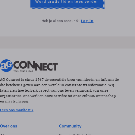
Word gratis lid en lees verder
Heb je al een account?
Log in
AG Connect is sinds 1967 de essentiële bron van ideeën en informatie
die betekenis geven aan een wereld in constante transformatie. Wij
laten zien hoe tech elk aspect van ons leven verandert, van onze
organisaties, ons werk en onze carrière tot onze cultuur, wetenschap
en maatschappij.
Lees ons manifest >
Over ons
Community