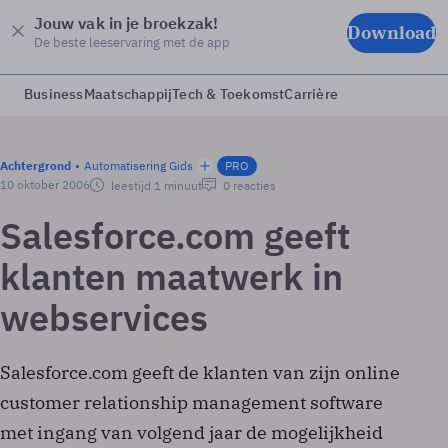
Jouw vak in je broekzak!
Download
De beste leeservaring met de app
Business
Maatschappij
Tech & Toekomst
Carrière
Achtergrond
Automatisering Gids
PRO
10 oktober 2006
leestijd 1 minuut
0 reacties
Salesforce.com geeft
klanten maatwerk in
webservices
Salesforce.com geeft de klanten van zijn online
customer relationship management software
met ingang van volgend jaar de mogelijkheid