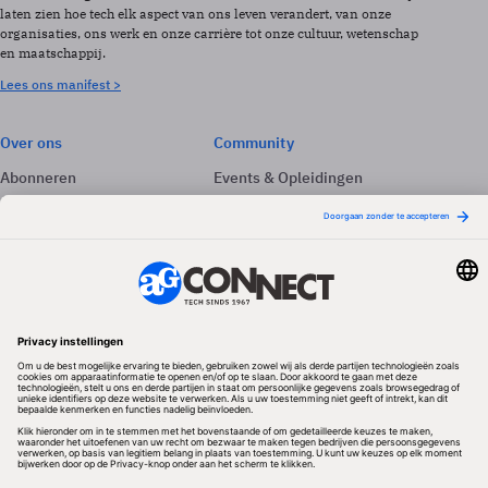
laten zien hoe tech elk aspect van ons leven verandert, van onze
organisaties, ons werk en onze carrière tot onze cultuur, wetenschap
en maatschappij.
Lees ons manifest >
Over ons
Community
Abonneren
Events & Opleidingen
Adverteren
Nieuwsbrieven
Contact
Vacatures
Colofon
Whitepapers
Onze app
Privacyinstellingen
Volg ons
Redactionele partner