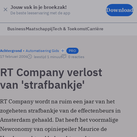
Jouw vak in je broekzak!
Download
De beste leeservaring met de app
Business
Maatschappij
Tech & Toekomst
Carrière
Achtergrond
Automatisering Gids
PRO
17 februari 2006
leestijd 1 minuut
0 reacties
RT Company verlost
van 'strafbankje'
RT Company wordt na ruim een jaar van het
zogeheten strafbankje van de effectenbeurs in
Amsterdam gehaald. Dat heeft het voormalige
Newconomy van opiniepeiler Maurice de