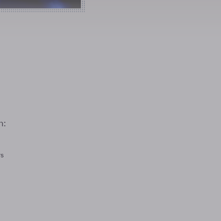
n:
rs