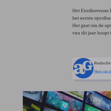
Het Eindhovense Po
het eerste oprolb
Het gaat om de opv
van dit jaar hoopt
Redactie
Meer van d