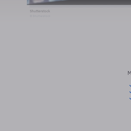
Shutterstock
© Shutterstock
M