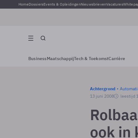
Home
Dossiers
Events & Opleidingen
Nieuwsbrieven
Vacatures
Whitepa
Business
Maatschappij
Tech & Toekomst
Carrière
Achtergrond
Automati
13 juni 2008
leestijd 
Rolbaa
ook in 