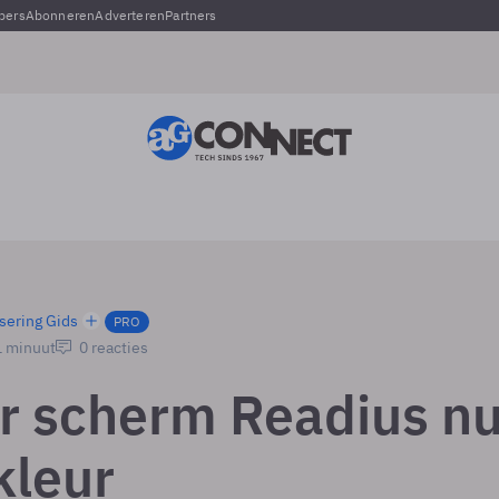
pers
Abonneren
Adverteren
Partners
sering Gids
PRO
1 minuut
0 reacties
r scherm Readius n
kleur