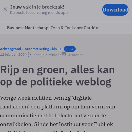
Jouw vak in je broekzak!
Download
De beste leeservaring met de app
Business
Maatschappij
Tech & Toekomst
Carrière
Achtergrond
Automatisering Gids
PRO
12 februari 2004
leestijd 3 minuten
0 reacties
Rijp en groen, alles kan
op de politieke weblog
Vorige week richtten twintig ‘digitale
raadsleden’ een platform op om hun vorm van
communicatie met het electoraat verder te
ontwikkelen. Sinds het Instituut voor Publiek