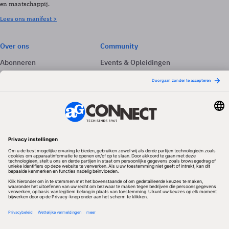
en maatschappij.
Lees ons manifest >
Over ons
Community
Abonneren
Events & Opleidingen
Adverteren
Nieuwsbrieven
Contact
Vacatures
Colofon
Whitepapers
Onze app
Privacyinstellingen
Volg ons
Redactionele partner