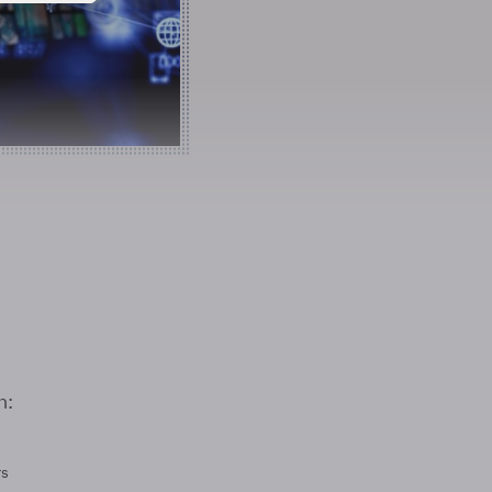
n:
rs