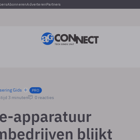
pers
Abonneren
Adverteren
Partners
sering Gids
PRO
tijd 3 minuten
0 reacties
e-apparatuur
mbedrijven blijkt