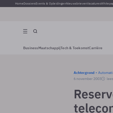
Home
Dossiers
Events & Opleidingen
Nieuwsbrieven
Vacatures
Whitepa
Business
Maatschappij
Tech & Toekomst
Carrière
Achtergrond
Automati
6 november 2003
lees
Reserv
teleco