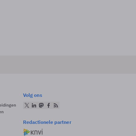
Volg ons
eidingen
en
Redactionele partner