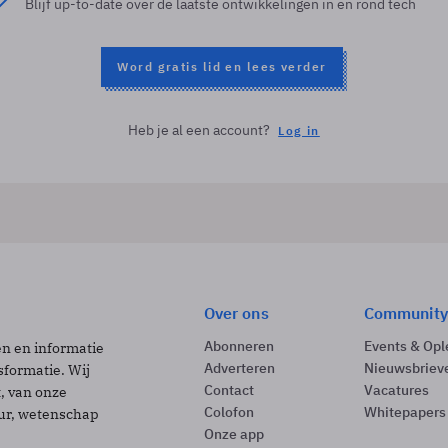
Blijf up-to-date over de laatste ontwikkelingen in en rond tech
Word gratis lid en lees verder
Heb je al een account?
Log in
Over ons
Community
Abonneren
Events & Opl
ën en informatie
Adverteren
Nieuwsbriev
sformatie. Wij
Contact
Vacatures
t, van onze
Colofon
Whitepapers
uur, wetenschap
Onze app