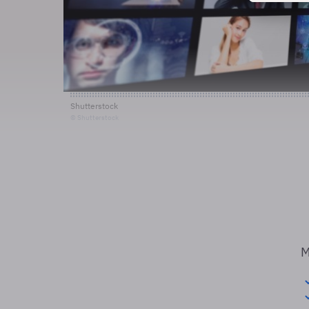
Shutterstock
© Shutterstock
M