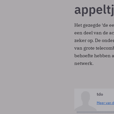
appeltj
Het gezegde ‘de ee
een deel van de a
zeker op. De onde
van grote telecomb
behoefte hebben a
netwerk.
tdo
Meer van d