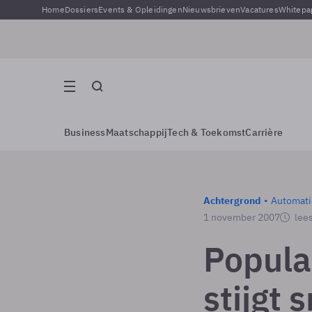
Home
Dossiers
Events & Opleidingen
Nieuwsbrieven
Vacatures
Whitepa
Business
Maatschappij
Tech & Toekomst
Carrière
Achtergrond
Automati
1 november 2007
lees
Popular
stijgt 