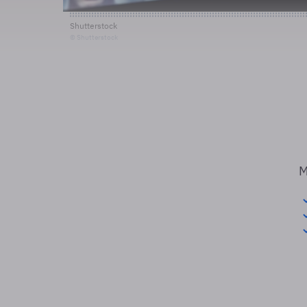
Shutterstock
© Shutterstock
M