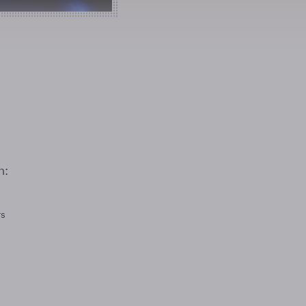
n:
rs