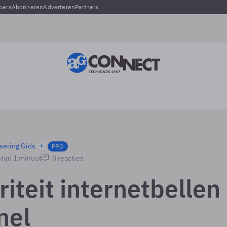
pers
Abonneren
Adverteren
Partners
sering Gids
PRO
tijd 1 minuut
0 reacties
iteit internetbellen
snel