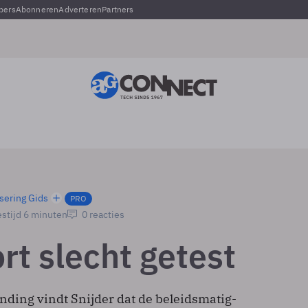
pers
Abonneren
Adverteren
Partners
sering Gids
PRO
stijd 6 minuten
0 reacties
rt slecht getest
nding vindt Snijder dat de beleidsmatig-