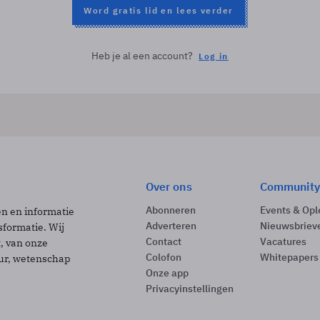
Word gratis lid en lees verder
Heb je al een account?
Log in
Over ons
Community
Abonneren
Events & Opl
ën en informatie
Adverteren
Nieuwsbriev
sformatie. Wij
Contact
Vacatures
t, van onze
Colofon
Whitepapers
uur, wetenschap
Onze app
Privacyinstellingen