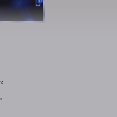
n:
rs