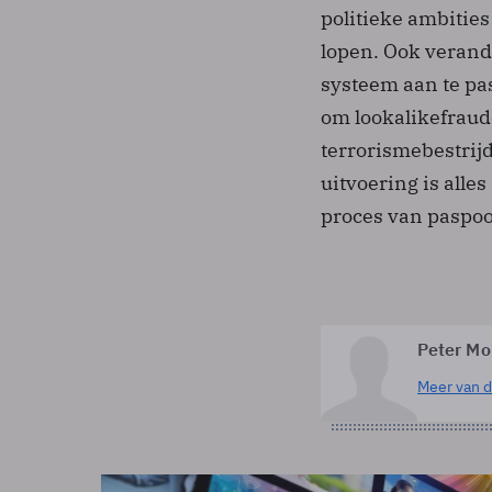
politieke ambities
lopen. Ook verand
systeem aan te pa
om lookalikefraud
terrorismebestrij
uitvoering is alles
proces van paspoor
Peter M
Meer van d