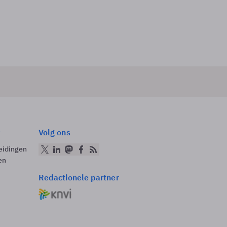
Volg ons
eidingen
en
Redactionele partner