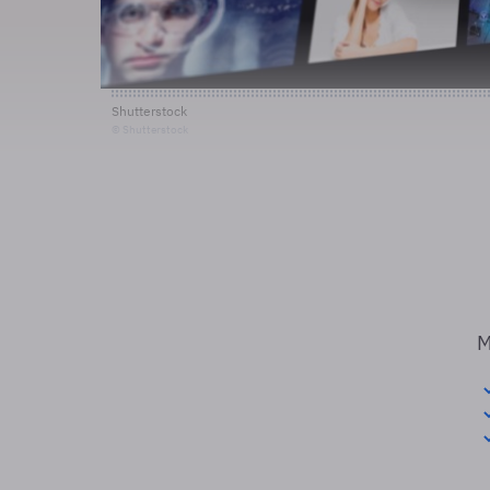
Shutterstock
© Shutterstock
M