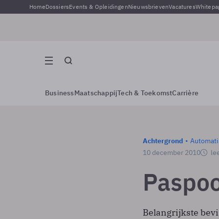
Home
Dossiers
Events & Opleidingen
Nieuwsbrieven
Vacatures
Whitepa
Business
Maatschappij
Tech & Toekomst
Carrière
Achtergrond
Automati
10 december 2010
lee
Paspoo
Belangrijkste bevi