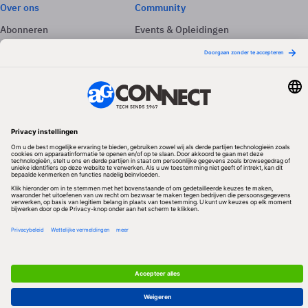
Over ons
Community
Abonneren
Events & Opleidingen
Adverteren
Nieuwsbrieven
Contact
Vacatures
Colofon
Whitepapers
Onze app
Privacyinstellingen
Volg ons
Redactionele partner
Algemene Voorwaarden & Copyrights
Privacy & Cookies