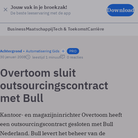
Jouw vak in je broekzak!
Download
De beste leeservaring met de app
Business
Maatschappij
Tech & Toekomst
Carrière
Achtergrond
Automatisering Gids
PRO
30 januari 2008
leestijd 1 minuut
0 reacties
Overtoom sluit
outsourcingscontract
met Bull
Kantoor- en magazijninrichter Overtoom heeft
een outsourcingscontract gesloten met Bull
Nederland. Bull levert het beheer van de