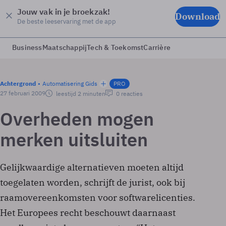
Jouw vak in je broekzak!
Download
De beste leeservaring met de app
Business
Maatschappij
Tech & Toekomst
Carrière
Achtergrond
Automatisering Gids
PRO
27 februari 2009
leestijd 2 minuten
0 reacties
Overheden mogen
merken uitsluiten
Gelijkwaardige alternatieven moeten altijd
toegelaten worden, schrijft de jurist, ook bij
raamovereenkomsten voor softwarelicenties.
Het Europees recht beschouwt daarnaast