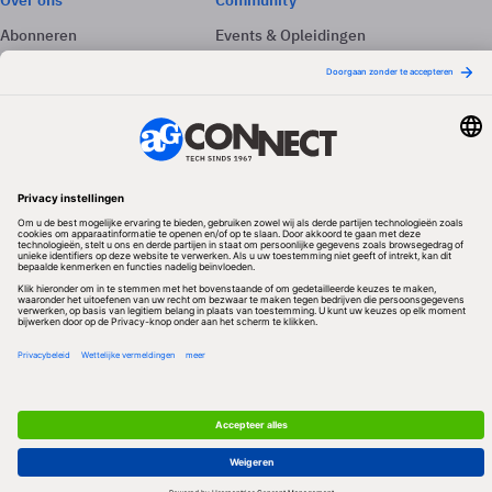
Over ons
Community
Abonneren
Events & Opleidingen
Adverteren
Nieuwsbrieven
Contact
Vacatures
Colofon
Whitepapers
Onze app
Privacyinstellingen
Volg ons
Redactionele partner
Algemene Voorwaarden & Copyrights
Privacy & Cookies