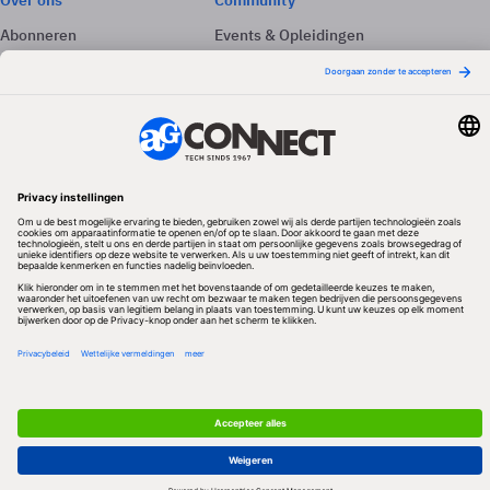
Over ons
Community
Abonneren
Events & Opleidingen
Adverteren
Nieuwsbrieven
Contact
Vacatures
Colofon
Whitepapers
Onze app
Privacyinstellingen
Volg ons
Redactionele partner
Algemene Voorwaarden & Copyrights
Privacy & Cookies