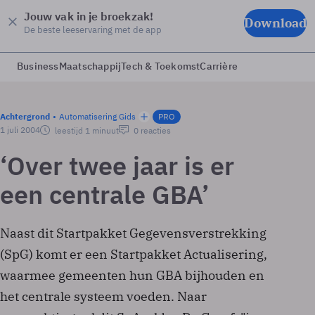
Jouw vak in je broekzak!
Download
De beste leeservaring met de app
Business
Maatschappij
Tech & Toekomst
Carrière
Achtergrond
Automatisering Gids
PRO
1 juli 2004
leestijd 1 minuut
0 reacties
‘Over twee jaar is er
een centrale GBA’
Naast dit Startpakket Gegevensverstrekking
(SpG) komt er een Startpakket Actualisering,
waarmee gemeenten hun GBA bijhouden en
het centrale systeem voeden. Naar