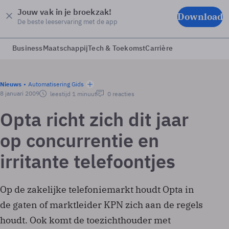
Jouw vak in je broekzak!
Download
De beste leeservaring met de app
Business
Maatschappij
Tech & Toekomst
Carrière
Nieuws
Automatisering Gids
8 januari 2009
leestijd 1 minuut
0 reacties
Opta richt zich dit jaar
op concurrentie en
irritante telefoontjes
Op de zakelijke telefoniemarkt houdt Opta in
de gaten of marktleider KPN zich aan de regels
houdt. Ook komt de toezichthouder met