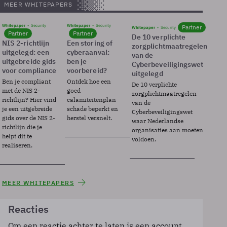
MEER WHITEPAPERS
Whitepaper
Security
Whitepaper
Security
Partner
Whitepaper
Security
Partner
Partner
De 10 verplichte
NIS 2-richtlijn
Een storing of
zorgplichtmaatregelen
uitgelegd: een
cyberaanval:
van de
uitgebreide gids
ben je
Cyberbeveiligingswet
voor compliance
voorbereid?
uitgelegd
Ben je compliant
Ontdek hoe een
De 10 verplichte
met de NIS 2-
goed
zorgplichtmaatregelen
richtlijn? Hier vind
calamiteitenplan
van de
je een uitgebreide
schade beperkt en
Cyberbeveiligingswet
gids over de NIS 2-
herstel versnelt.
waar Nederlandse
richtlijn die je
organisaties aan moeten
helpt dit te
voldoen.
realiseren.
MEER WHITEPAPERS
Reacties
Om een reactie achter te laten is een account