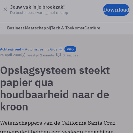
Jouw vak in je broekzak!
Download
De beste leeservaring met de app
Business
Maatschappij
Tech & Toekomst
Carrière
Achtergrond
Automatisering Gids
PRO
25 april 2008
leestijd 2 minuten
0 reacties
Opslagsysteem steekt
papier qua
houdbaarheid naar de
kroon
Wetenschappers van de California Santa Cruz-
universiteit hebben een systeem bedacht om