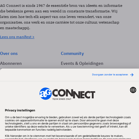
AG Connect is sinds 1967 de essentiële bron van ideeën en informatie
die betekenis geven aan een wereld in constante transformatie. Wij
laten zien hoe tech elk aspect van ons leven verandert, van onze
organisaties, ons werk en onze carrière tot onze cultuur, wetenschap
en maatschappij.
Lees ons manifest >
Over ons
Community
Abonneren
Events & Opleidingen
Adverteren
Nieuwsbrieven
Contact
Vacatures
Colofon
Whitepapers
Onze app
Privacyinstellingen
Volg ons
Redactionele partner