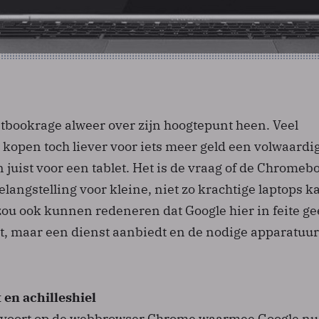
etbookrage alweer over zijn hoogtepunt heen. Veel
 kopen toch liever voor iets meer geld een volwaardi
en juist voor een tablet. Het is de vraag of de Chromeb
angstelling voor kleine, niet zo krachtige laptops k
zou ook kunnen redeneren dat Google hier in feite g
, maar een dienst aanbiedt en de nodige apparatuur
 en achilleshiel
voort op de webbrowser Chrome waarmee Google nu