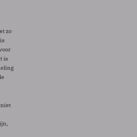
et zo
is
 voor
 is
deling
de
 niet
ijn,