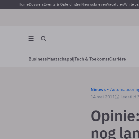
Home
Dossiers
Events & Opleidingen
Nieuwsbrieven
Vacatures
Whitepa
Business
Maatschappij
Tech & Toekomst
Carrière
Nieuws
Automatiserin
14 mei 2011
leestijd 
Opinie
nog la