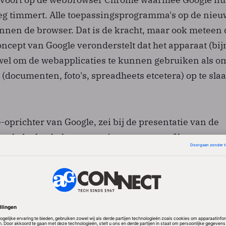
weg timmert. Alle toepassingsprogramma's op de nie
innen de browser. Dat is de kracht, maar ook meteen 
concept van Google veronderstelt dat het apparaat (bij
zowel om de webapplicaties te kunnen gebruiken als o
(documenten, foto's, spreadheets etcetera) op te slaa
oprichter van Google, zei bij de presentatie van de
enk dat het beheren van je computers, of het nu om
e OS-leveranciers gaat, echt een marteling is voor de
s een fundamenteel gebrekkig model". Brin betoogde 
euw model vertegenwoordigt "dat de last van het
t meer bij jezelf legt".