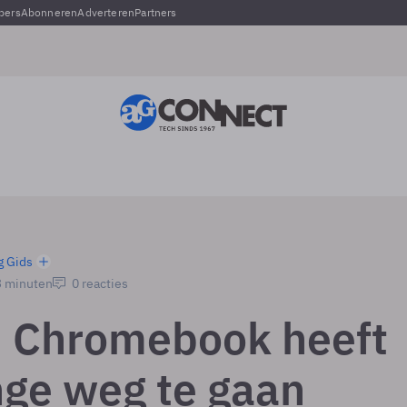
pers
Abonneren
Adverteren
Partners
g Gids
3 minuten
0 reacties
: Chromebook heeft
nge weg te gaan