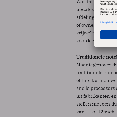
Wat dat beheer bet
updates, service 
afdelingen. Met Goo
of ownership' is 
vrijwel meteen kun
voordeel.
Traditionele note
Maar tegenover di
traditionele noteb
offline kunnen we
snelle processors 
uit fabrikanten e
stellen met een d
van 11 of 12 inch.