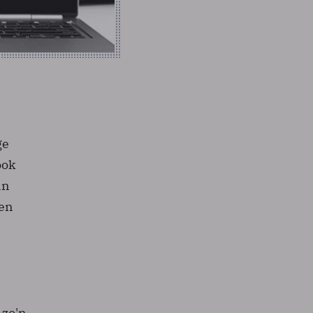
ge
ook
an
een
 zo'n