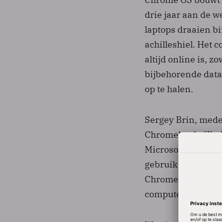
drie jaar aan de 
laptops draaien b
achilleshiel. Het 
altijd online is, 
bijbehorende data 
op te halen.
Sergey Brin, mede-
Chromebook: "Ik d
Microsoft of ander
gebruikers. Dat i
Chromebook een ni
computerbeheer nie