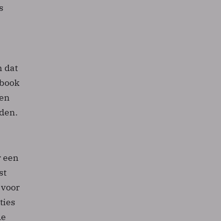
s
 dat
ebook
een
den.
r een
st
 voor
ties
de