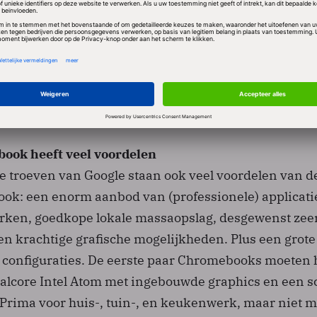
reft heeft Brin zeker een punt. Het hele circus van p
packs en nieuwe releases zet nu een enorme druk op 
gles aanpak is de software altijd up-to-date. De 'tota
door het abonnementsmodel goed te overzien. Ook het
nen werken ('instant on') is een niet te onderschatt
book heeft veel voordelen
e troeven van Google staan ook veel voordelen van d
ook: een enorm aanbod van (professionele) applicati
rken, goedkope lokale massaopslag, desgewenst zee
en krachtige grafische mogelijkheden. Plus een grote
n configuraties. De eerste paar Chromebooks moeten 
ualcore Intel Atom met ingebouwde graphics en een 
 Prima voor huis-, tuin-, en keukenwerk, maar niet 