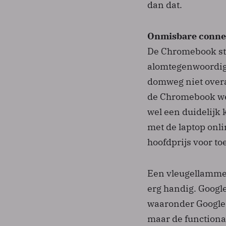
dan dat.
Onmisbare connect
De Chromebook staa
alomtegenwoordig 
domweg niet overal
de Chromebook we
wel een duidelijk 
met de laptop onli
hoofdprijs voor to
Een vleugellamme l
erg handig. Google
waaronder Google D
maar de functional