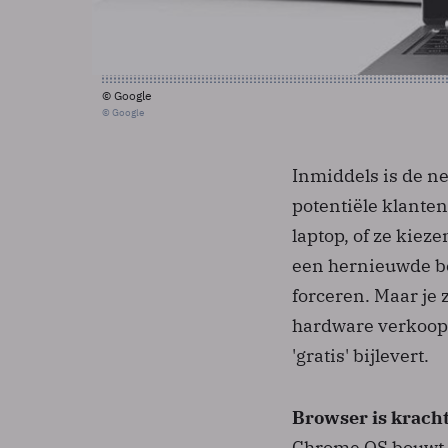
© Google
© Google
Inmiddels is de n
potentiële klanten
laptop, of ze kiez
een hernieuwde bel
forceren. Maar je 
hardware verkoopt
'gratis' bijlevert.
Browser is kracht
Chrome OS bouwt 