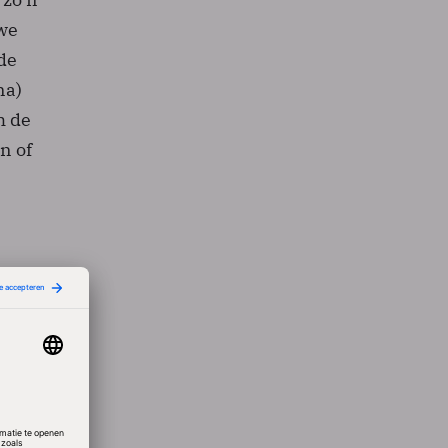
uwe
de
na)
m de
n of
dat de