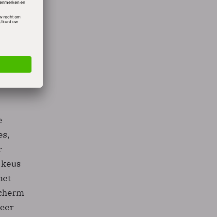
atches,
IT-
l cost
en
e
es,
r
 keus
het
scherm
meer