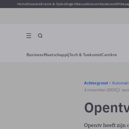
Home
Dossiers
Events & Opleidingen
Nieuwsbrieven
Vacatures
Whitepa
Business
Maatschappij
Tech & Toekomst
Carrière
Achtergrond
Automati
4 november 2003
lees
Opentv
Opentv heeft zijn 