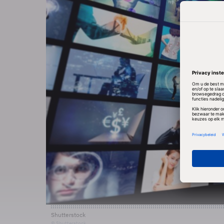
Shutterstock
© Shutterstock