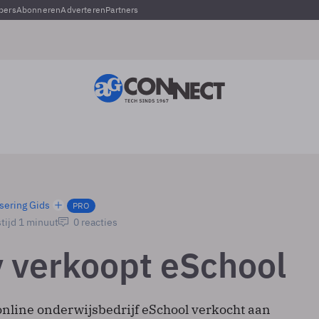
pers
Abonneren
Adverteren
Partners
sering Gids
PRO
tijd 1 minuut
0 reacties
 verkoopt eSchool
online onderwijsbedrijf eSchool verkocht aan