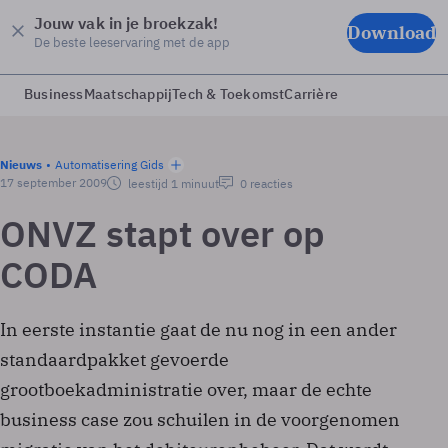
Jouw vak in je broekzak!
Download
De beste leeservaring met de app
Business
Maatschappij
Tech & Toekomst
Carrière
Nieuws
Automatisering Gids
17 september 2009
leestijd 1 minuut
0 reacties
ONVZ stapt over op
CODA
In eerste instantie gaat de nu nog in een ander
standaardpakket gevoerde
grootboekadministratie over, maar de echte
business case zou schuilen in de voorgenomen