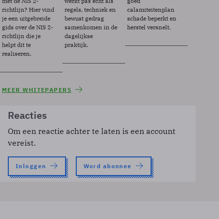
met de NIS 2-
werkt pas echt als
goed
richtlijn? Hier vind
regels, techniek en
calamiteitenplan
je een uitgebreide
bewust gedrag
schade beperkt en
gids over de NIS 2-
samenkomen in de
herstel versnelt.
richtlijn die je
dagelijkse
helpt dit te
praktijk.
realiseren.
MEER WHITEPAPERS
Reacties
Om een reactie achter te laten is een account
vereist.
Inloggen
Word abonnee