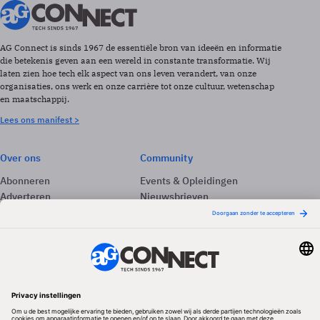
AG Connect is sinds 1967 de essentiële bron van ideeën en informatie
die betekenis geven aan een wereld in constante transformatie. Wij
laten zien hoe tech elk aspect van ons leven verandert, van onze
organisaties, ons werk en onze carrière tot onze cultuur, wetenschap
en maatschappij.
Lees ons manifest >
Over ons
Community
Abonneren
Events & Opleidingen
Adverteren
Nieuwsbrieven
Contact
Vacatures
Colofon
Whitepapers
Onze app
Privacyinstellingen
Volg ons