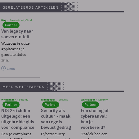
GERELATEERDE ARTIKELEN
Blog
Soevereinteit, Cloud
Partner
Van legacy naar
soevereiniteit
Waarom je oude
applicaties je
grootste risico
zijn.
1 min
MEER WHITEPAPERS
Whitepaper
Security
Whitepaper
Security
Whitepaper
Security
Partner
Partner
Partner
NIS 2-richtlijn
Security als
Een storing of
uitgelegd: een
cultuur - maak
cyberaanval:
uitgebreide gids
van regels
ben je
voor compliance
bewust gedrag
voorbereid?
Ben je compliant
Cybersecurity
Ontdek hoe een