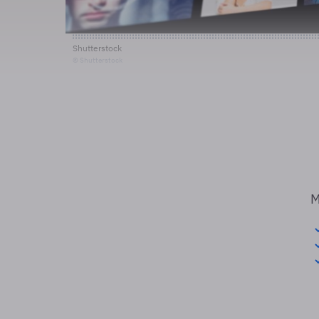
Shutterstock
© Shutterstock
M