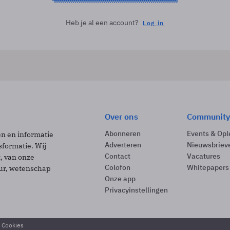
Heb je al een account?
Log in
Over ons
Community
Abonneren
Events & Opl
ën en informatie
Adverteren
Nieuwsbriev
sformatie. Wij
Contact
Vacatures
t, van onze
Colofon
Whitepapers
uur, wetenschap
Onze app
Privacyinstellingen
& Cookies