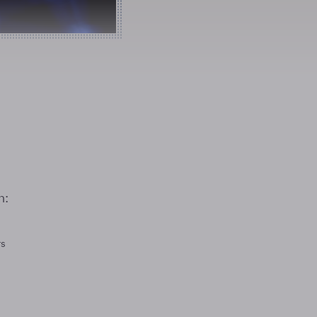
n:
rs