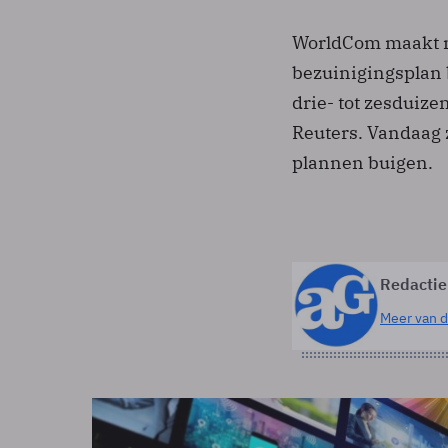
WorldCom maakt n
bezuinigingsplan 
drie- tot zesduiz
Reuters. Vandaag 
plannen buigen.
Redactie
Meer van d