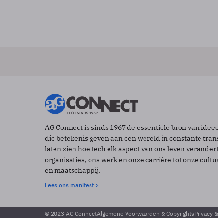
AG Connect is sinds 1967 de essentiële bron van idee
die betekenis geven aan een wereld in constante tran
laten zien hoe tech elk aspect van ons leven verander
organisaties, ons werk en onze carrière tot onze cult
en maatschappij.
Lees ons manifest >
© 2023 AG Connect
Algemene Voorwaarden & Copyrights
Privacy 