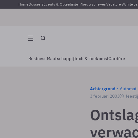
Home
Dossiers
Events & Opleidingen
Nieuwsbrieven
Vacatures
Whitepa
Business
Maatschappij
Tech & Toekomst
Carrière
Achtergrond
Automati
3 februari 2003
leesti
Ontsla
verwac