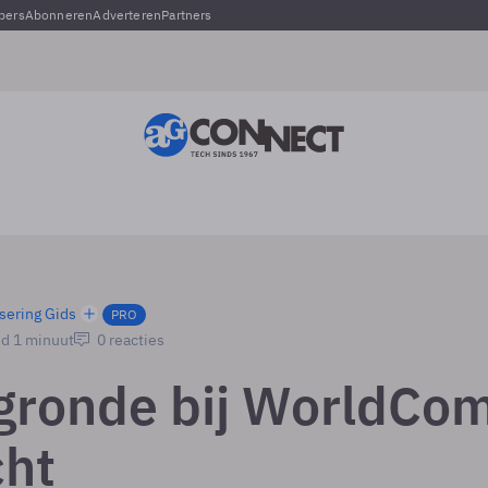
pers
Abonneren
Adverteren
Partners
sering Gids
PRO
jd 1 minuut
0 reacties
gronde bij WorldCo
ht