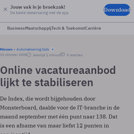
Jouw vak in je broekzak!
Download
De beste leeservaring met de app
Business
Maatschappij
Tech & Toekomst
Carrière
Nieuws
Automatisering Gids
15 oktober 2008
leestijd 1 minuut
0 reacties
Online vacatureaanbod
lijkt te stabiliseren
De Index, die wordt bijgehouden door
Monsterboard, daalde voor de IT-branche in de
maand september met één punt naar 138. Dat
is een afname van maar liefst 12 punten in