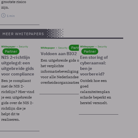
grootste risico
zijn.
1 min
MEER WHITEPAPERS
Whitepaper
Security
Whitepaper
Security
Partner
Whitepaper
Security
Partner
Partner
Voldoen aan BIO2
NIS 2-richtlijn
Een storing of
Een uitgebreide gids over BIO2,
uitgelegd: een
cyberaanval:
het verplichte
uitgebreide gids
ben je
informatiebeveiligingsframework
voor compliance
voorbereid?
voor alle Nederlandse
Ben je compliant
Ontdek hoe een
overheidsorganisaties.
met de NIS 2-
goed
richtlijn? Hier vind
calamiteitenplan
je een uitgebreide
schade beperkt en
gids over de NIS 2-
herstel versnelt.
richtlijn die je
helpt dit te
realiseren.