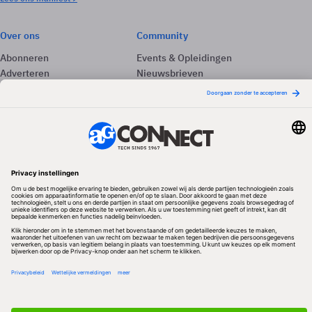
Over ons
Community
Abonneren
Events & Opleidingen
Adverteren
Nieuwsbrieven
Contact
Vacatures
Colofon
Whitepapers
Onze app
Privacyinstellingen
Volg ons
Redactionele partner
Algemene Voorwaarden & Copyrights
Privacy & Cookies