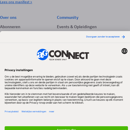
Lees ons manifest >
Over ons
Community
Abonneren
Events & Opleidingen
Adverteren
Nieuwsbrieven
Contact
Vacatures
Colofon
Whitepapers
Onze app
Privacyinstellingen
Volg ons
Redactionele partner
Algemene Voorwaarden & Copyrights