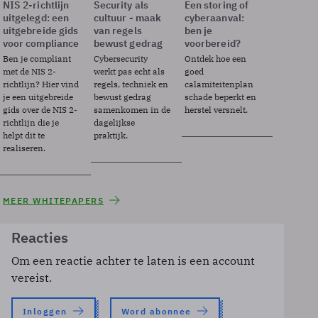
NIS 2-richtlijn
Security als
Een storing of
uitgelegd: een
cultuur - maak
cyberaanval:
uitgebreide gids
van regels
ben je
voor compliance
bewust gedrag
voorbereid?
Ben je compliant
Cybersecurity
Ontdek hoe een
met de NIS 2-
werkt pas echt als
goed
richtlijn? Hier vind
regels, techniek en
calamiteitenplan
je een uitgebreide
bewust gedrag
schade beperkt en
gids over de NIS 2-
samenkomen in de
herstel versnelt.
richtlijn die je
dagelijkse
helpt dit te
praktijk.
realiseren.
MEER WHITEPAPERS
Reacties
Om een reactie achter te laten is een account
vereist.
Inloggen
Word abonnee