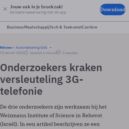
Jouw vak in je broekzak!
Download
De beste leeservaring met de app
Business
Maatschappij
Tech & Toekomst
Carrière
Nieuws
Automatisering Gids
15 januari 2010
leestijd 1 minuut
0 reacties
Onderzoekers kraken
versleuteling 3G-
telefonie
De drie onderzoekers zijn werkzaam bij het
Weizmann Institute of Science in Rehovot
(Israël). In een artikel beschrijven ze een