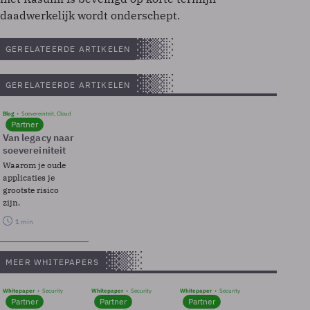
daadwerkelijk wordt onderschept.
GERELATEERDE ARTIKELEN
GERELATEERDE ARTIKELEN
Blog
Soevereinteit, Cloud
Partner
Van legacy naar
soevereiniteit
Waarom je oude
applicaties je
grootste risico
zijn.
1 min
MEER WHITEPAPERS
Whitepaper
Security
Whitepaper
Security
Whitepaper
Security
Partner
Partner
Partner