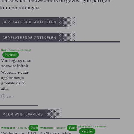
markt waar nieuwkomers de gevestigde partijen
kunnen uitdagen.
GERELATEERDE ARTIKELEN
GERELATEERDE ARTIKELEN
Blog
Soevereinteit, Cloud
Partner
Van legacy naar
soevereiniteit
Waarom je oude
applicaties je
grootste risico
zijn.
1 min
MEER WHITEPAPERS
Whitepaper
Netwerken
Partner
Partner
Whitepaper
Security
Whitepaper
Security
Partner
Voldoen aan BIO2
De 10 verplichte