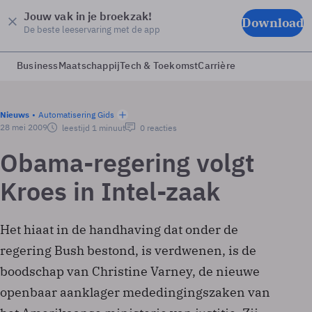
Jouw vak in je broekzak!
Download
De beste leeservaring met de app
Business
Maatschappij
Tech & Toekomst
Carrière
Nieuws
Automatisering Gids
28 mei 2009
leestijd 1 minuut
0 reacties
Obama-regering volgt
Kroes in Intel-zaak
Het hiaat in de handhaving dat onder de
regering Bush bestond, is verdwenen, is de
boodschap van Christine Varney, de nieuwe
openbaar aanklager mededingingszaken van