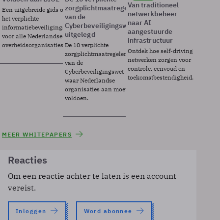
Van traditioneel
zorgplichtmaatregelen
Een uitgebreide gids over BIO2,
netwerkbeheer
van de
het verplichte
naar AI
Cyberbeveiligingswet
informatiebeveiligingsframework
aangestuurde
uitgelegd
voor alle Nederlandse
infrastructuur
overheidsorganisaties.
De 10 verplichte
Ontdek hoe self-driving
zorgplichtmaatregelen
netwerken zorgen voor
van de
controle, eenvoud en
Cyberbeveiligingswet
toekomstbestendigheid.
waar Nederlandse
organisaties aan moeten
voldoen.
MEER WHITEPAPERS
Reacties
Om een reactie achter te laten is een account
vereist.
Inloggen
Word abonnee