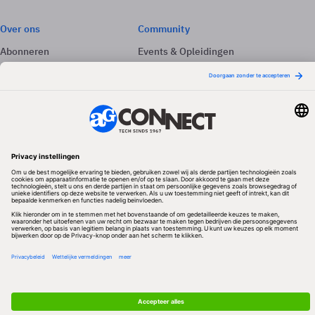
Over ons
Community
Abonneren
Events & Opleidingen
Adverteren
Nieuwsbrieven
Contact
Vacatures
Colofon
Whitepapers
Onze app
Privacyinstellingen
Volg ons
Redactionele partner
Algemene Voorwaarden & Copyrights
Privacy & Cookies