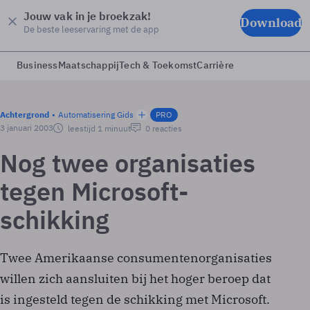
Jouw vak in je broekzak!
Download
De beste leeservaring met de app
Business
Maatschappij
Tech & Toekomst
Carrière
Achtergrond
Automatisering Gids
PRO
3 januari 2003
leestijd 1 minuut
0 reacties
Nog twee organisaties
tegen Microsoft-
schikking
Twee Amerikaanse consumentenorganisaties
willen zich aansluiten bij het hoger beroep dat
is ingesteld tegen de schikking met Microsoft.