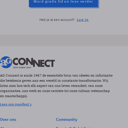
Word gratis lid en lees verder
Heb je al een account?
Log in
AG Connect is sinds 1967 de essentiële bron van ideeën en informatie
die betekenis geven aan een wereld in constante transformatie. Wij
laten zien hoe tech elk aspect van ons leven verandert, van onze
organisaties, ons werk en onze carrière tot onze cultuur, wetenschap
en maatschappij.
Lees ons manifest >
Over ons
Community