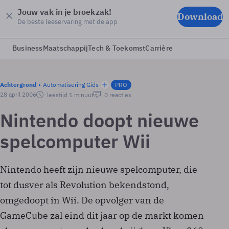
Jouw vak in je broekzak!
Download
De beste leeservaring met de app
Business
Maatschappij
Tech & Toekomst
Carrière
Achtergrond
Automatisering Gids
PRO
28 april 2006
leestijd 1 minuut
0 reacties
Nintendo doopt nieuwe
spelcomputer Wii
Nintendo heeft zijn nieuwe spelcomputer, die
tot dusver als Revolution bekendstond,
omgedoopt in Wii. De opvolger van de
GameCube zal eind dit jaar op de markt komen